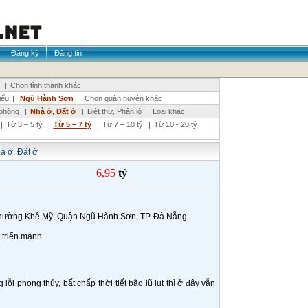
Đăng ký
Đăng tin
|
Chọn tỉnh thành khác
iểu
|
Ngũ Hành Sơn
|
Chọn quận huyện khác
phòng
|
Nhà ở, Đất ở
|
Biệt thự, Phân lô
|
Loại khác
|
Từ 3 – 5 tỷ
|
Từ 5 – 7 tỷ
|
Từ 7 – 10 tỷ
|
Từ 10 - 20 tỷ
à ở, Đất ở
6,95
tỷ
ường Khê Mỹ, Quận Ngũ Hành Sơn, TP. Đà Nẵng.
 triển mạnh
ỗi phong thủy, bất chấp thời tiết bão lũ lụt thì ở đây vẫn