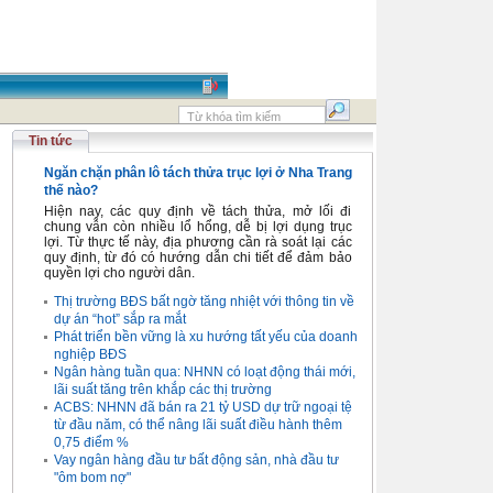
Tin tức
Ngăn chặn phân lô tách thửa trục lợi ở Nha Trang
thế nào?
Hiện nay, các quy định về tách thửa, mở lối đi
chung vẫn còn nhiều lổ hổng, dễ bị lợi dụng trục
lợi. Từ thực tế này, địa phương cần rà soát lại các
quy định, từ đó có hướng dẫn chi tiết để đảm bảo
quyền lợi cho người dân.
Thị trường BĐS bất ngờ tăng nhiệt với thông tin về
dự án “hot” sắp ra mắt
Phát triển bền vững là xu hướng tất yếu của doanh
nghiệp BĐS
Ngân hàng tuần qua: NHNN có loạt động thái mới,
lãi suất tăng trên khắp các thị trường
ACBS: NHNN đã bán ra 21 tỷ USD dự trữ ngoại tệ
từ đầu năm, có thể nâng lãi suất điều hành thêm
0,75 điểm %
Vay ngân hàng đầu tư bất động sản, nhà đầu tư
"ôm bom nợ"