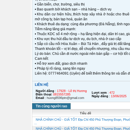
• Gần biển, chợ, trường, siêu thị
• Bao quanh bởi khách sạn – nhà hàng – dịch vụ
• Khu dân cư hiện hữu, thích hợp xây nhà ở hoặc cho thuê
mở công ty, bán tạp hoá, quán ăn
• Khách thuê đa dạng: cùng địa phương (Đà Nẵng), tỉnh ngoà
Tiềm năng tăng giá mạnh:
• Thuộc KDC số 4 mở rộng – hạ tầng hiện đại, dân trí cao, gi
• Khu vực thu hút đầu tư dịch vụ, du lịch, nhà ở cao cấp
• Sắp có cầu nối Hòa Xuân – Bùi Tá Hán , đẩy giá trị đất tăn
Thanh khoản tốt – vị trí đẹp, dễ chuyển nhượng, nhu cầu mu
Lý do bán: Chủ cần đi nước ngoài nên bán gấp – cơ hội tốt 
Cam kết:
• Hỗ trợ xem đất, giao dịch nhanh
• Pháp lý rõ ràng, sang tên ngay
Liên hệ: 0777464091 (Uyên) để biết thêm thông tin và dẫn đi
LIÊN HỆ
Người đăng
:
17928 - Lê thị Hương
Lượt xem
:
472
Điện thoại
:
0815557285
Ngày đăng
:
13/06/2025
Email
:
huong8596ptn@gmail.com
Tin cùng người rao
Tiêu đề
NHÀ CHÍNH CHỦ - GIÁ TỐT Địa Chỉ 450 Phủ Thượng Đoạn, Phư
...
NHÀ CHÍNH CHỦ - GIÁ TỐT Địa Chỉ 450 Phủ Thượng Đoạn, Phư