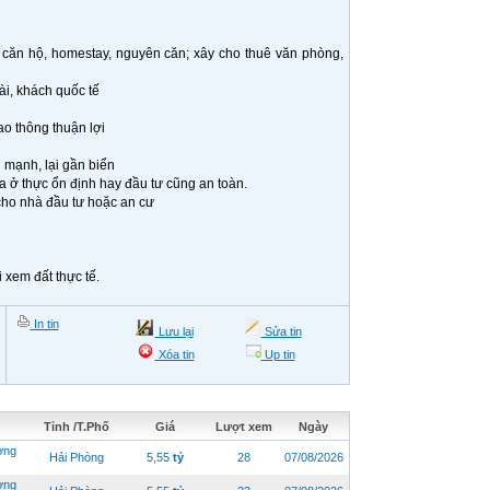
 căn hộ, homestay, nguyên căn; xây cho thuê văn phòng,
i, khách quốc tế
ao thông thuận lợi
g mạnh, lại gần biển
a ở thực ổn định hay đầu tư cũng an toàn.
cho nhà đầu tư hoặc an cư
 xem đất thực tế.
In tin
Lưu lại
Sửa tin
Xóa tin
Up tin
Tỉnh /T.Phố
Giá
Lượt xem
Ngày
ờng
Hải Phòng
5,55
tỷ
28
07/08/2026
ờng