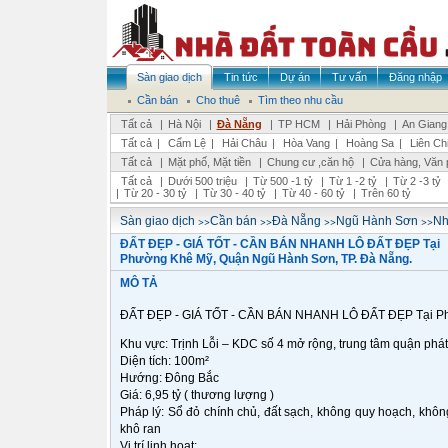
Sàn giao dịch
Tin tức
Dự án
Tư vấn
Đăng nhập
Cần bán
Cho thuê
Tìm theo nhu cầu
Tất cả
|
Hà Nội
|
Đà Nẵng
|
TP HCM
|
Hải Phòng
|
An Giang
Tất cả
|
Cẩm Lệ
|
Hải Châu
|
Hòa Vang
|
Hoàng Sa
|
Liên Ch
Tất cả
|
Mặt phố, Mặt tiền
|
Chung cư ,căn hộ
|
Cửa hàng, Văn 
Tất cả
|
Dưới 500 triệu
|
Từ 500 -1 tỷ
|
Từ 1 -2 tỷ
|
Từ 2 -3 tỷ
|
Từ 20 - 30 tỷ
|
Từ 30 - 40 tỷ
|
Từ 40 - 60 tỷ
|
Trên 60 tỷ
>>
>>
>>
>>
Sàn giao dịch
Cần bán
Đà Nẵng
Ngũ Hành Sơn
Nh
ĐẤT ĐẸP - GIÁ TỐT - CẦN BÁN NHANH LÔ ĐẤT ĐẸP Tại
Phường Khê Mỹ, Quận Ngũ Hành Sơn, TP. Đà Nẵng.
MÔ TẢ
ĐẤT ĐẸP - GIÁ TỐT - CẦN BÁN NHANH LÔ ĐẤT ĐẸP Tại Ph
Khu vực: Trịnh Lỗi – KDC số 4 mở rộng, trung tâm quận phát
Diện tích: 100m²
Hướng: Đông Bắc
Giá: 6,95 tỷ ( thương lượng )
Pháp lý: Sổ đỏ chính chủ, đất sạch, không quy hoạch, không l
khô ran
Vị trí linh hoạt: