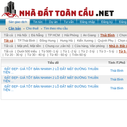
Sàn giao dịch
Tin tức
Dự án
Tư vấn
Đăng nhập
Đăng ký
Đăng 
Cần bán
Cho thuê
Tìm theo nhu cầu
Tất cả
|
Hà Nội
|
Đà Nẵng
|
TP HCM
|
Hải Phòng
|
An Giang
|
Thái Bình
|
Chọn 
Tất cả
|
TP.Thái Bình
|
Đông Hưng
|
Hưng Hà
|
Kiến Xương
|
Quỳnh Phụ
|
Chọn 
Tất cả
|
Mặt phố, Mặt tiền
|
Chung cư ,căn hộ
|
Cửa hàng, Văn phòng
|
Nhà ở, Đất 
Tất cả
|
Dưới 500 triệu
|
Từ 500 -1 tỷ
|
Từ 1 -2 tỷ
|
Từ 2 -3 tỷ
|
Từ 3 – 5 tỷ
|
Từ 5 
|
Từ 20 - 30 tỷ
|
Từ 30 - 40 tỷ
|
Từ 40 - 60 tỷ
|
Trên 60 tỷ
Tiêu đề
Tỉnh /T.Phố
ĐẤT ĐẸP- GIÁ TỐT BÁN NHANH 2 LÔ ĐẤT MẶT ĐƯỜNG THUẬN
Thái Bình
TIỆN ...
ĐẤT ĐẸP- GIÁ TỐT BÁN NHANH 2 LÔ ĐẤT MẶT ĐƯỜNG THUẬN
Thái Bình
TIỆN ...
ĐẤT ĐẸP- GIÁ TỐT BÁN NHANH 2 LÔ ĐẤT MẶT ĐƯỜNG THUẬN
Thái Bình
TIỆN ...