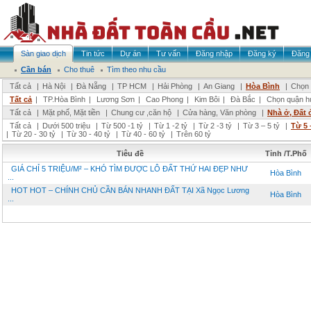
Sàn giao dịch
Tin tức
Dự án
Tư vấn
Đăng nhập
Đăng ký
Đăng 
Cần bán
Cho thuê
Tìm theo nhu cầu
Tất cả
|
Hà Nội
|
Đà Nẵng
|
TP HCM
|
Hải Phòng
|
An Giang
|
Hòa Bình
|
Chọn 
Tất cả
|
TP.Hòa Bình
|
Lương Sơn
|
Cao Phong
|
Kim Bôi
|
Đà Bắc
|
Chọn quận h
Tất cả
|
Mặt phố, Mặt tiền
|
Chung cư ,căn hộ
|
Cửa hàng, Văn phòng
|
Nhà ở, Đất 
Tất cả
|
Dưới 500 triệu
|
Từ 500 -1 tỷ
|
Từ 1 -2 tỷ
|
Từ 2 -3 tỷ
|
Từ 3 – 5 tỷ
|
Từ 5 
|
Từ 20 - 30 tỷ
|
Từ 30 - 40 tỷ
|
Từ 40 - 60 tỷ
|
Trên 60 tỷ
Tiêu đề
Tỉnh /T.Phố
GIÁ CHỈ 5 TRIỆU/M² – KHÓ TÌM ĐƯỢC LÔ ĐẤT THỨ HAI ĐẸP NHƯ
Hòa Bình
...
HOT HOT – CHÍNH CHỦ CẦN BÁN NHANH ĐẤT TẠI Xã Ngọc Lương
Hòa Bình
...