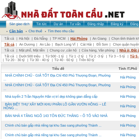
Sàn giao dịch
Tin tức
Dự án
Tư vấn
Đăng nhập
Đăng ký
Đăng 
Cần bán
Cho thuê
Tìm theo nhu cầu
Tất cả
|
Hà Nội
|
Đà Nẵng
|
TP HCM
|
Hải Phòng
|
An Giang
|
Chọn tỉnh thành k
Tất cả
|
An Dương
|
An Lão
|
Bạch Long Vĩ
|
Cát Hải
|
Đồ Sơn
|
Chọn quận huyệ
Tất cả
|
Mặt phố, Mặt tiền
|
Chung cư ,căn hộ
|
Cửa hàng, Văn phòng
|
Nhà ở, Đất 
Tất cả
|
Dưới 500 triệu
|
Từ 500 -1 tỷ
|
Từ 1 -2 tỷ
|
Từ 2 -3 tỷ
|
Từ 3 – 5 tỷ
|
Từ 5 
|
Từ 20 - 30 tỷ
|
Từ 30 - 40 tỷ
|
Từ 40 - 60 tỷ
|
Trên 60 tỷ
Tiêu đề
Tỉnh /T.Phố
NHÀ CHÍNH CHỦ - GIÁ TỐT Địa Chỉ 450 Phủ Thượng Đoạn, Phường
Hải Phòng
...
NHÀ CHÍNH CHỦ - GIÁ TỐT Địa Chỉ 450 Phủ Thượng Đoạn, Phường
Hải Phòng
...
Nhà tuyến 2 Trần Nguyên Hãn vị trí đẹp không gian đẳng cấp
Hải Phòng
BÁN BIỆT THỰ XÂY MỚI KHU PHÂN LÔ GẦN VƯỜN HỒNG – LÊ
Hải Phòng
HỒNG ...
BÁN NHÀ 4 TẦNG NGÕ 143 TÔN ĐỨC THẮNG – Ô TÔ VÀO NHÀ
Hải Phòng
Chính chủ bán gấp nhà riêng tại khu Sao sang phường Thành ...
Hải Phòng
Chính chủ bán gấp nhà riêng tại khu Sao sang phường Thành ...
Hải Phòng