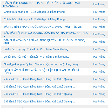
BÁN NHÀ PHƯƠNG LƯU, HẢI AN, HẢI PHÒNG LÔ GÓC 3 MẶT
Hải Phòng
THOÁNG, ...
Chính thức nhận cọc - 21 lô đất đẹp Lê Hồng Phong
Hải Phòng
Chính thức nhận cọc - 21 lô đất đẹp Lê Hồng Phong
Hải Phòng
ĐẤT TUYẾN 2 MÁNG NƯỚC AN DƯƠNG 140m2 - MẶT TIỀN 7m
Hải Phòng
BÁN ĐẤT TÁI ĐỊNH CƯ ĐƯỜNG DỨA, HẢI AN, HẢI PHÒNG HẠ TẦNG
Hải Phòng
...
BÁN NHÀ 4 TẦNG ĐÀ NẴNG, NGÔ QUYỀN, HẢI PHÒNG LÔ GÓC,
Hải Phòng
KINH ...
Lô đất đẹp mặt ngõ Thiên Lôi - Vị trí hiếm, 3 mặt thoáng.
Hải Phòng
Lô đất đẹp mặt ngõ Thiên Lôi - Vị trí hiếm, 3 mặt thoáng.
Hải Phòng
Nhà đẹp 4 tầng tái định cư Vinhomes( chợ hoa quả) Hồng Bàng ...
Hải Phòng
SIÊU PHẨM NHÀ ĐẸP 4 TẦNG ĐỘC LẬP TẠI PHÂN LÔ HỒ ĐÁ –
Hải Phòng
HỒNG ...
2 lô liền kề TĐC Cánh Đồng Ninh - Đông Khê 2 (Lê Quang ...
Hải Phòng
2 lô liền kề TĐC Cánh Đồng Ninh - Đông Khê 2 (Lê Quang ...
Hải Phòng
2 lô liền kề TĐC Cánh Đồng Ninh - Đông Khê 2 (Lê Quang ...
Hải Phòng
2 lô liền kề TĐC Cánh Đồng Ninh - Đông Khê 2 (Lê Quang ...
Hải Phòng