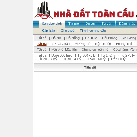
Sàn giao dịch
Tin tức
Dự án
Tư vấn
Đăng nhập
Cần bán
Cho thuê
Tìm theo nhu cầu
Tất cả
|
Hà Nội
|
Đà Nẵng
|
TP HCM
|
Hải Phòng
|
An Giang
Tất cả
|
TP.Lai Châu
|
Mường Tè
|
Nậm Nhùn
|
Phong Thổ
|
Tất cả
|
Mặt phố, Mặt tiền
|
Chung cư ,căn hộ
|
Cửa hàng, Văn 
Tất cả
|
Dưới 500 triệu
|
Từ 500 -1 tỷ
|
Từ 1 -2 tỷ
|
Từ 2 -3 tỷ
|
Từ 20 - 30 tỷ
|
Từ 30 - 40 tỷ
|
Từ 40 - 60 tỷ
|
Trên 60 tỷ
Tiêu đề