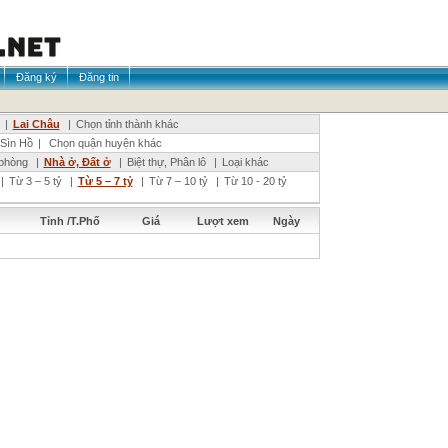
Đăng ký
Đăng tin
|
Lai Châu
|
Chọn tỉnh thành khác
Sìn Hồ
|
Chọn quận huyện khác
phòng
|
Nhà ở, Đất ở
|
Biệt thự, Phân lô
|
Loại khác
|
Từ 3 – 5 tỷ
|
Từ 5 – 7 tỷ
|
Từ 7 – 10 tỷ
|
Từ 10 - 20 tỷ
Tỉnh /T.Phố
Giá
Lượt xem
Ngày