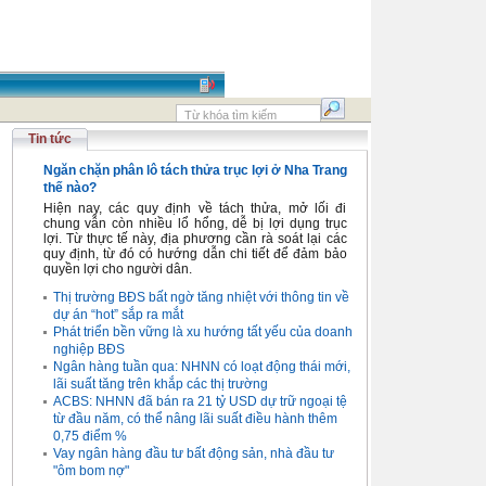
Tin tức
Ngăn chặn phân lô tách thửa trục lợi ở Nha Trang
thế nào?
Hiện nay, các quy định về tách thửa, mở lối đi
chung vẫn còn nhiều lổ hổng, dễ bị lợi dụng trục
lợi. Từ thực tế này, địa phương cần rà soát lại các
quy định, từ đó có hướng dẫn chi tiết để đảm bảo
quyền lợi cho người dân.
Thị trường BĐS bất ngờ tăng nhiệt với thông tin về
dự án “hot” sắp ra mắt
Phát triển bền vững là xu hướng tất yếu của doanh
nghiệp BĐS
Ngân hàng tuần qua: NHNN có loạt động thái mới,
lãi suất tăng trên khắp các thị trường
ACBS: NHNN đã bán ra 21 tỷ USD dự trữ ngoại tệ
từ đầu năm, có thể nâng lãi suất điều hành thêm
0,75 điểm %
Vay ngân hàng đầu tư bất động sản, nhà đầu tư
"ôm bom nợ"