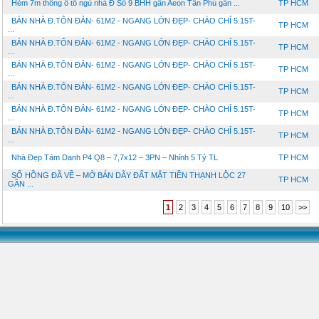
Hẻm 7m thông ô tô ngủ nhà Đ Số 9 BHH gần Aeon Tân Phú gần ...
TP HCM
BÁN NHÀ Đ.TÔN ĐẢN- 61M2 - NGANG LỚN ĐẸP- CHÀO CHỈ 5.15T-
TP HCM
...
BÁN NHÀ Đ.TÔN ĐẢN- 61M2 - NGANG LỚN ĐẸP- CHÀO CHỈ 5.15T-
TP HCM
...
BÁN NHÀ Đ.TÔN ĐẢN- 61M2 - NGANG LỚN ĐẸP- CHÀO CHỈ 5.15T-
TP HCM
...
BÁN NHÀ Đ.TÔN ĐẢN- 61M2 - NGANG LỚN ĐẸP- CHÀO CHỈ 5.15T-
TP HCM
...
BÁN NHÀ Đ.TÔN ĐẢN- 61M2 - NGANG LỚN ĐẸP- CHÀO CHỈ 5.15T-
TP HCM
...
BÁN NHÀ Đ.TÔN ĐẢN- 61M2 - NGANG LỚN ĐẸP- CHÀO CHỈ 5.15T-
TP HCM
...
Nhà Đẹp Tám Danh P4 Q8 – 7,7x12 – 3PN – Nhỉnh 5 Tỷ TL
TP HCM
SỔ HỒNG ĐÃ VỀ – MỞ BÁN DÃY ĐẤT MẶT TIỀN THẠNH LỘC 27
TP HCM
GẦN ...
1
2
3
4
5
6
7
8
9
10
>>