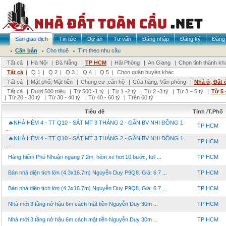
Sàn giao dịch
Tin tức
Dự án
Tư vấn
Đăng nhập
Đăng ký
Đăng 
Cần bán
Cho thuê
Tìm theo nhu cầu
Tất cả
|
Hà Nội
|
Đà Nẵng
|
TP HCM
|
Hải Phòng
|
An Giang
|
Chọn tỉnh thành kh
Tất cả
|
Q 1
|
Q 2
|
Q 3
|
Q 4
|
Q 5
|
Chọn quận huyện khác
Tất cả
|
Mặt phố, Mặt tiền
|
Chung cư ,căn hộ
|
Cửa hàng, Văn phòng
|
Nhà ở, Đất 
Tất cả
|
Dưới 500 triệu
|
Từ 500 -1 tỷ
|
Từ 1 -2 tỷ
|
Từ 2 -3 tỷ
|
Từ 3 – 5 tỷ
|
Từ 5 
|
Từ 20 - 30 tỷ
|
Từ 30 - 40 tỷ
|
Từ 40 - 60 tỷ
|
Trên 60 tỷ
Tiêu đề
Tỉnh /T.Phố
🔥NHÀ HẺM 4 - TT Q10 - SÁT MT 3 THÁNG 2 - GẦN BV NHI ĐỒNG 1
TP HCM
...
🔥NHÀ HẺM 4 - TT Q10 - SÁT MT 3 THÁNG 2 - GẦN BV NHI ĐỒNG 1
TP HCM
...
Hàng hiếm Phú Nhuận ngang 7,2m, hẻm xe hơi 10 bước, full ...
TP HCM
Bán nhà diện tích lớn (4.3x16.7m) Nguyễn Duy P9Q8. Giá: 6.7 ...
TP HCM
Bán nhà diện tích lớn (4.3x16.7m) Nguyễn Duy P9Q8. Giá: 6.7 ...
TP HCM
Nhà mới 3 tầng nở hậu 6m cách mặt tiền Nguyễn Duy 30m ...
TP HCM
Nhà mới 3 tầng nở hậu 6m cách mặt tiền Nguyễn Duy 30m ...
TP HCM