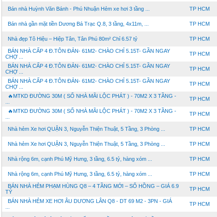
Bán nhà Huỳnh Văn Bánh - Phú Nhuận Hẻm xe hơi 3 tầng ...
TP HCM
Bán nhà gần mặt tiền Dương Bá Trạc Q.8, 3 tầng, 4x11m, ...
TP HCM
Nhà đẹp Tô Hiệu – Hiệp Tân, Tân Phú 80m² Chỉ 6.57 tỷ
TP HCM
BÁN NHÀ CẤP 4 Đ.TÔN ĐẢN- 61M2- CHÀO CHỈ 5.15T- GẦN NGAY
TP HCM
CHỢ ...
BÁN NHÀ CẤP 4 Đ.TÔN ĐẢN- 61M2- CHÀO CHỈ 5.15T- GẦN NGAY
TP HCM
CHỢ ...
BÁN NHÀ CẤP 4 Đ.TÔN ĐẢN- 61M2- CHÀO CHỈ 5.15T- GẦN NGAY
TP HCM
CHỢ ...
🔥MTKD ĐƯỜNG 30M ( SỐ NHÀ MÃI LỘC PHÁT ) - 70M2 X 3 TẦNG -
TP HCM
...
🔥MTKD ĐƯỜNG 30M ( SỐ NHÀ MÃI LỘC PHÁT ) - 70M2 X 3 TẦNG -
TP HCM
...
Nhà hẻm Xe hơi QUẬN 3, Nguyễn Thiện Thuật, 5 Tầng, 3 Phòng ...
TP HCM
Nhà hẻm Xe hơi QUẬN 3, Nguyễn Thiện Thuật, 5 Tầng, 3 Phòng ...
TP HCM
Nhà rộng 6m, cạnh Phú Mỹ Hưng, 3 tầng, 6.5 tỷ, hàng xóm ...
TP HCM
Nhà rộng 6m, cạnh Phú Mỹ Hưng, 3 tầng, 6.5 tỷ, hàng xóm ...
TP HCM
BÁN NHÀ HẺM PHẠM HÙNG Q8 – 4 TẦNG MỚI – SỔ HỒNG – GIÁ 6.9
TP HCM
TỶ
BÁN NHÀ HẺM XE HƠI ÂU DƯƠNG LÂN Q8 - DT 69 M2 - 3PN - GIÁ
TP HCM
...