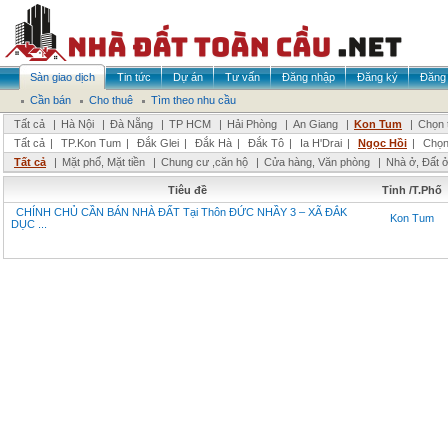
Sàn giao dịch
Tin tức
Dự án
Tư vấn
Đăng nhập
Đăng ký
Đăng 
Cần bán
Cho thuê
Tìm theo nhu cầu
Tất cả
|
Hà Nội
|
Đà Nẵng
|
TP HCM
|
Hải Phòng
|
An Giang
|
Kon Tum
|
Chọn 
Tất cả
|
TP.Kon Tum
|
Đắk Glei
|
Đắk Hà
|
Đắk Tô
|
Ia H'Drai
|
Ngọc Hồi
|
Chọn
Tất cả
|
Mặt phố, Mặt tiền
|
Chung cư ,căn hộ
|
Cửa hàng, Văn phòng
|
Nhà ở, Đất 
Tiêu đề
Tỉnh /T.Phố
CHÍNH CHỦ CẦN BÁN NHÀ ĐẤT Tại Thôn ĐỨC NHẦY 3 – XÃ ĐẮK
Kon Tum
DỤC ...