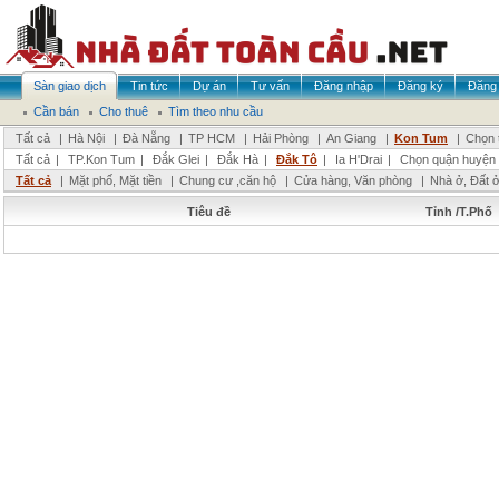
Sàn giao dịch
Tin tức
Dự án
Tư vấn
Đăng nhập
Đăng ký
Đăng 
Cần bán
Cho thuê
Tìm theo nhu cầu
Tất cả
|
Hà Nội
|
Đà Nẵng
|
TP HCM
|
Hải Phòng
|
An Giang
|
Kon Tum
|
Chọn 
Tất cả
|
TP.Kon Tum
|
Đắk Glei
|
Đắk Hà
|
Đắk Tô
|
Ia H'Drai
|
Chọn quận huyện
Tất cả
|
Mặt phố, Mặt tiền
|
Chung cư ,căn hộ
|
Cửa hàng, Văn phòng
|
Nhà ở, Đất 
Tiêu đề
Tỉnh /T.Phố