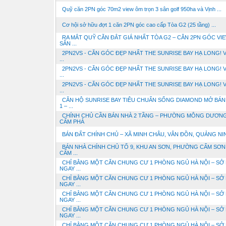
Quỹ căn 2PN góc 70m2 view ôm trọn 3 sân golf 950ha và Vịnh ...
Cơ hội sở hữu đợt 1 căn 2PN góc cao cấp Tòa G2 (25 tầng) ...
RA MẮT QUỸ CĂN ĐẮT GIÁ NHẤT TÒA G2 – CĂN 2PN GÓC VI
SÂN ...
2PN2VS - CĂN GÓC ĐẸP NHẤT THE SUNRISE BAY HẠ LONG! V
...
2PN2VS - CĂN GÓC ĐẸP NHẤT THE SUNRISE BAY HẠ LONG! V
...
2PN2VS - CĂN GÓC ĐẸP NHẤT THE SUNRISE BAY HẠ LONG! V
...
CĂN HỘ SUNRISE BAY TIÊU CHUẨN SỐNG DIAMOND MỞ BÁN
1 – ...
CHÍNH CHỦ CẦN BÁN NHÀ 2 TẦNG – PHƯỜNG MÔNG DƯƠNG
CẨM PHẢ
BÁN ĐẤT CHÍNH CHỦ – XÃ MINH CHÂU, VÂN ĐỒN, QUẢNG NI
BÁN NHÀ CHÍNH CHỦ TỔ 9, KHU AN SƠN, PHƯỜNG CẨM SƠN,
CẨM ...
CHỈ BẰNG MỘT CĂN CHUNG CƯ 1 PHÒNG NGỦ HÀ NỘI – SỞ
NGAY ...
CHỈ BẰNG MỘT CĂN CHUNG CƯ 1 PHÒNG NGỦ HÀ NỘI – SỞ
NGAY ...
CHỈ BẰNG MỘT CĂN CHUNG CƯ 1 PHÒNG NGỦ HÀ NỘI – SỞ
NGAY ...
CHỈ BẰNG MỘT CĂN CHUNG CƯ 1 PHÒNG NGỦ HÀ NỘI – SỞ
NGAY ...
CHỈ BẰNG MỘT CĂN CHUNG CƯ 1 PHÒNG NGỦ HÀ NỘI – SỞ