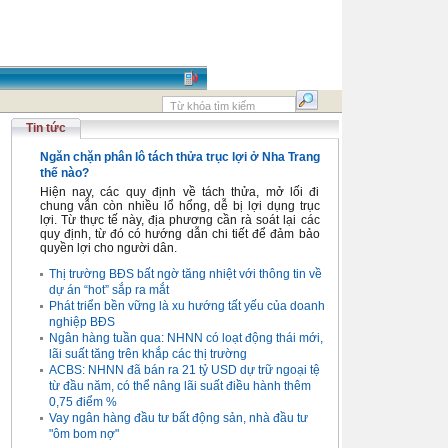
Tin tức
Ngăn chặn phân lô tách thửa trục lợi ở Nha Trang
thế nào?
Hiện nay, các quy định về tách thửa, mở lối đi
chung vẫn còn nhiều lổ hổng, dễ bị lợi dụng trục
lợi. Từ thực tế này, địa phương cần rà soát lại các
quy định, từ đó có hướng dẫn chi tiết để đảm bảo
quyền lợi cho người dân.
Thị trường BĐS bất ngờ tăng nhiệt với thông tin về
dự án “hot” sắp ra mắt
Phát triển bền vững là xu hướng tất yếu của doanh
nghiệp BĐS
Ngân hàng tuần qua: NHNN có loạt động thái mới,
lãi suất tăng trên khắp các thị trường
ACBS: NHNN đã bán ra 21 tỷ USD dự trữ ngoại tệ
từ đầu năm, có thể nâng lãi suất điều hành thêm
0,75 điểm %
Vay ngân hàng đầu tư bất động sản, nhà đầu tư
"ôm bom nợ"