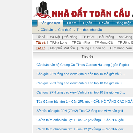
Sàn giao dịch
Tin tức
Dự án
Tư vấn
Đăng nhập
Cần bán
Cho thuê
Tìm theo nhu cầu
Tất cả
|
Hà Nội
|
Đà Nẵng
|
TP HCM
|
Hải Phòng
|
An Giang
Tất cả
|
TP.Hạ Long
|
TP.Cẩm Phả
|
TP.Móng Cái
|
TP.Uông B
Tất cả
|
Mặt phố, Mặt tiền
|
Chung cư ,căn hộ
|
Cửa hàng, Văn
Tiêu đề
Cần bán căn hộ Chung Cư Times Garden Hạ Long.( gần lô góc)
Căn góc 2PN tầng cao view Vịnh di sản top 10 thế giới và 3 ...
Căn góc 2PN tầng cao view Vịnh di sản top 10 thế giới và 3 ...
Căn góc 2PN tầng cao view Vịnh di sản top 10 thế giới và 3 ...
Tòa G2 mở bán đợt 1 – Căn 2PN góc - CĂN HỘ TẦNG CAO NGẮM
Sở hữu căn góc 2PN (70m2) Tòa G2 tầng cao view sân golf ...
Chính thức chào bán đợt 1 Tòa G2 (25 tầng) – Căn 2PN góc ...
Chính thức chào bán đợt 1 Tòa G2 (25 tầng) – Căn 2PN góc ...