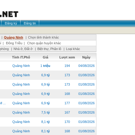
Đăng ký
Đăng tin
|
Quảng Ninh
|
Chọn tỉnh thành khác
í
|
Đông Triều
|
Chọn quận huyện khác
 phòng
|
Nhà ở, Đất ở
|
Biệt thự, Phân lô
|
Loại khác
Tỉnh /T.Phố
Giá
Lượt xem
Ngày
Quảng Ninh
1
triệu
194
04/08/2026
Quảng Ninh
6,9
tỷ
173
01/08/2026
Quảng Ninh
6,9
tỷ
173
01/08/2026
Quảng Ninh
6,9
tỷ
168
01/08/2026
 ...
Quảng Ninh
6,9
tỷ
177
01/08/2026
Quảng Ninh
7,5
tỷ
167
01/08/2026
Quảng Ninh
8,1
tỷ
170
01/08/2026
Quảng Ninh
8,1
tỷ
168
01/08/2026