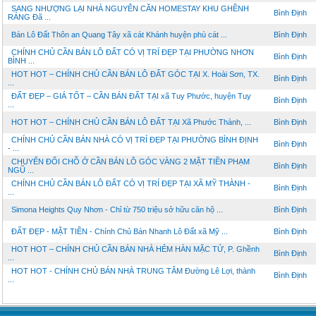
SANG NHƯỢNG LẠI NHÀ NGUYÊN CĂN HOMESTAY KHU GHỀNH
Bình Định
RÁNG Đã ...
Bán Lô Đất Thôn an Quang Tây xã cát Khánh huyện phù cát ...
Bình Định
CHÍNH CHỦ CẦN BÁN LÔ ĐẤT CÓ VỊ TRÍ ĐẸP TẠI PHƯỜNG NHƠN
Bình Định
BÌNH ...
HOT HOT – CHÍNH CHỦ CẦN BÁN LÔ ĐẤT GÓC TẠI X. Hoài Sơn, TX.
Bình Định
...
ĐẤT ĐẸP – GIÁ TỐT – CẦN BÁN ĐẤT TẠI xã Tuy Phước, huyện Tuy
Bình Định
...
HOT HOT – CHÍNH CHỦ CẦN BÁN LÔ ĐẤT TẠI Xã Phước Thành, ...
Bình Định
CHÍNH CHỦ CẦN BÁN NHÀ CÓ VỊ TRÍ ĐẸP TẠI PHƯỜNG BÌNH ĐỊNH
Bình Định
- ...
CHUYỂN ĐỔI CHỖ Ở CẦN BÁN LÔ GÓC VÀNG 2 MẶT TIỀN PHẠM
Bình Định
NGŨ ...
CHÍNH CHỦ CẦN BÁN LÔ ĐẤT CÓ VỊ TRÍ ĐẸP TẠI XÃ MỸ THÀNH -
Bình Định
...
Simona Heights Quy Nhơn - Chỉ từ 750 triệu sở hữu căn hộ ...
Bình Định
ĐẤT ĐẸP - MẶT TIỀN - Chính Chủ Bán Nhanh Lô Đất xã Mỹ ...
Bình Định
HOT HOT – CHÍNH CHỦ CẦN BÁN NHÀ HẺM HÀN MẶC TỬ, P. Ghềnh
Bình Định
...
HOT HOT - CHÍNH CHỦ BÁN NHÀ TRUNG TÂM Đường Lê Lợi, thành
Bình Định
...