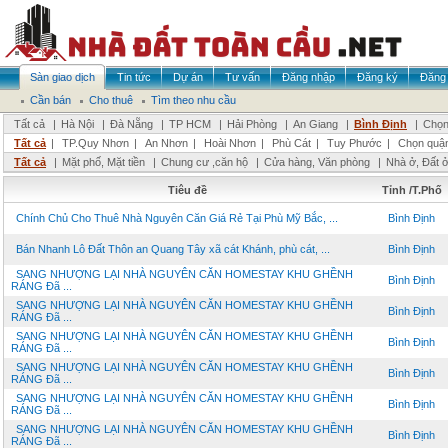
Sàn giao dịch
Tin tức
Dự án
Tư vấn
Đăng nhập
Đăng ký
Đăng 
Cần bán
Cho thuê
Tìm theo nhu cầu
Tất cả
|
Hà Nội
|
Đà Nẵng
|
TP HCM
|
Hải Phòng
|
An Giang
|
Bình Định
|
Chọn
Tất cả
|
TP.Quy Nhơn
|
An Nhơn
|
Hoài Nhơn
|
Phù Cát
|
Tuy Phước
|
Chọn quậ
Tất cả
|
Mặt phố, Mặt tiền
|
Chung cư ,căn hộ
|
Cửa hàng, Văn phòng
|
Nhà ở, Đất 
Tiêu đề
Tỉnh /T.Phố
Chính Chủ Cho Thuê Nhà Nguyên Căn Giá Rẻ Tại Phù Mỹ Bắc, ...
Bình Định
Bán Nhanh Lô Đất Thôn an Quang Tây xã cát Khánh, phù cát, ...
Bình Định
SANG NHƯỢNG LẠI NHÀ NGUYÊN CĂN HOMESTAY KHU GHỀNH
Bình Định
RÁNG Đã ...
SANG NHƯỢNG LẠI NHÀ NGUYÊN CĂN HOMESTAY KHU GHỀNH
Bình Định
RÁNG Đã ...
SANG NHƯỢNG LẠI NHÀ NGUYÊN CĂN HOMESTAY KHU GHỀNH
Bình Định
RÁNG Đã ...
SANG NHƯỢNG LẠI NHÀ NGUYÊN CĂN HOMESTAY KHU GHỀNH
Bình Định
RÁNG Đã ...
SANG NHƯỢNG LẠI NHÀ NGUYÊN CĂN HOMESTAY KHU GHỀNH
Bình Định
RÁNG Đã ...
SANG NHƯỢNG LẠI NHÀ NGUYÊN CĂN HOMESTAY KHU GHỀNH
Bình Định
RÁNG Đã ...