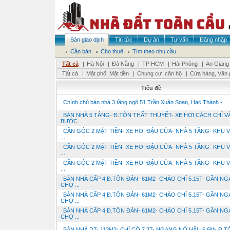
Sàn giao dịch
Tin tức
Dự án
Tư vấn
Đăng nhập
Cần bán
Cho thuê
Tìm theo nhu cầu
Tất cả
|
Hà Nội
|
Đà Nẵng
|
TP HCM
|
Hải Phòng
|
An Giang
Tất cả
|
Mặt phố, Mặt tiền
|
Chung cư ,căn hộ
|
Cửa hàng, Văn 
Tiêu đề
Chính chủ bán nhà 3 tầng ngõ 51 Trần Xuân Soạn, Hạc Thành - ...
BÁN NHÀ 5 TÂNG- Đ.TÔN THẤT THUYẾT- XE HƠI CÁCH CHỈ VÀ
BƯỚC ...
CĂN GÓC 2 MẶT TIỀN- XE HƠI ĐẬU CỬA- NHÀ 5 TẦNG- KHU 
...
CĂN GÓC 2 MẶT TIỀN- XE HƠI ĐẬU CỬA- NHÀ 5 TẦNG- KHU 
...
CĂN GÓC 2 MẶT TIỀN- XE HƠI ĐẬU CỬA- NHÀ 5 TẦNG- KHU 
...
BÁN NHÀ CẤP 4 Đ.TÔN ĐẢN- 61M2- CHÀO CHỈ 5.15T- GẦN NG
CHỢ ...
BÁN NHÀ CẤP 4 Đ.TÔN ĐẢN- 61M2- CHÀO CHỈ 5.15T- GẦN NG
CHỢ ...
BÁN NHÀ CẤP 4 Đ.TÔN ĐẢN- 61M2- CHÀO CHỈ 5.15T- GẦN NG
CHỢ ...
BÁN NHÀ DT- 113M2- CHỈ CÓ 7.3T- NGANG NỞ HẬU 6.6M- Đ.TÔ