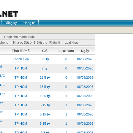
Đăng ký
Đăng tin
|
Chọn tỉnh thành khác
phòng
|
Nhà ở, Đất ở
|
Biệt thự, Phân lô
|
Loại khác
Tỉnh /T.Phố
Giá
Lượt xem
Ngày
Thanh Hóa
3,5
tỷ
0
06/08/2026
I
TP HCM
7
tỷ
0
06/08/2026
VỰC
TP HCM
15,5
tỷ
0
06/08/2026
VỰC
TP HCM
15,5
tỷ
0
06/08/2026
VỰC
TP HCM
15,5
tỷ
1
06/08/2026
AY
TP HCM
5,15
tỷ
1
06/08/2026
AY
TP HCM
5,15
tỷ
1
06/08/2026
AY
TP HCM
5,15
tỷ
1
06/08/2026
N ...
TP HCM
7,3
tỷ
1
06/08/2026