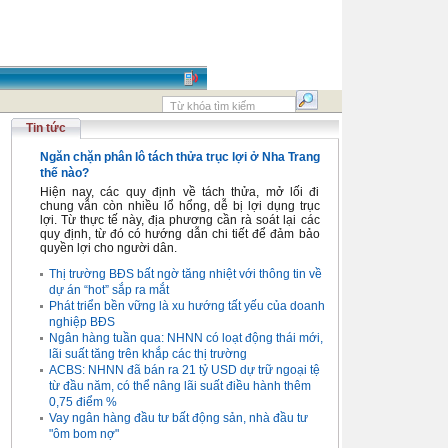
Tin tức
Ngăn chặn phân lô tách thửa trục lợi ở Nha Trang
thế nào?
Hiện nay, các quy định về tách thửa, mở lối đi
chung vẫn còn nhiều lổ hổng, dễ bị lợi dụng trục
lợi. Từ thực tế này, địa phương cần rà soát lại các
quy định, từ đó có hướng dẫn chi tiết để đảm bảo
quyền lợi cho người dân.
Thị trường BĐS bất ngờ tăng nhiệt với thông tin về
dự án “hot” sắp ra mắt
Phát triển bền vững là xu hướng tất yếu của doanh
nghiệp BĐS
Ngân hàng tuần qua: NHNN có loạt động thái mới,
lãi suất tăng trên khắp các thị trường
ACBS: NHNN đã bán ra 21 tỷ USD dự trữ ngoại tệ
từ đầu năm, có thể nâng lãi suất điều hành thêm
0,75 điểm %
Vay ngân hàng đầu tư bất động sản, nhà đầu tư
"ôm bom nợ"