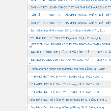
BÁN NHÀ DT- 113M2- CHỈ CÓ 7.3T- NGANG NỞ HẬU 6.6M- Đ.TÔ
BÁN ĐẤT KHU VỰC TỈNH TRÀ VINH- 3000M2- CHỈ 7T- MẶT TIỀN 
BÁN ĐẤT KHU VỰC TỈNH TRÀ VINH- 3000M2- CHỈ 7T- MẶT TIỀN 
Bán nhà mặt phố Kim Ngưu, 70m2, 4 tầng, mặt tiền 4.7m, 31 ...
***HÀNG HOT PHÚ SINH *** Diện tích : 93,4 m2- Từ 2,2 tỷ ...
MẶT TIỀN KINH DOANH KẾ CHỢ TÂN HƯƠNG – 80M² – DÒNG 
30 ...
🔥MTKD ĐƯỜNG 30M ( SỐ NHÀ MÃI LỘC PHÁT ) - 70M2 X 3 TẦ
...
🔥MTKD ĐƯỜNG 30M ( SỐ NHÀ MÃI LỘC PHÁT ) - 70M2 X 3 TẦ
...
Chính chủ bán nhanh nhà mặt tiền Điểu Xiển, Đồng Nai - Giảm ...
*** HÀNG HOT PHÚ SINH *** - Đường KT11 : 5x20 =100 - ...
*** HÀNG HOT PHÚ SINH *** - Đường KT11 : 5x20 =100 - ...
*** HÀNG HOT PHÚ SINH *** - Đường KT11 : 5x20 =100 - ...
Đẹp hiếm! Bán nhà mặt phố Trung Phụng 50m2, 6 tầng thang ...
Đẹp hiếm! Bán nhà mặt phố Trung Phụng 50m2, 6 tầng thang ...