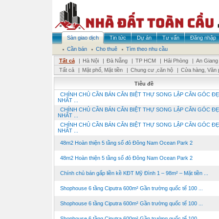
Sàn giao dịch
Tin tức
Dự án
Tư vấn
Đăng nhập
Cần bán
Cho thuê
Tìm theo nhu cầu
Tất cả
|
Hà Nội
|
Đà Nẵng
|
TP HCM
|
Hải Phòng
|
An Giang
Tất cả
|
Mặt phố, Mặt tiền
|
Chung cư ,căn hộ
|
Cửa hàng, Văn 
Tiêu đề
CHÍNH CHỦ CẦN BÁN CĂN BIỆT THỰ SONG LẬP CĂN GÓC ĐẸ
NHẤT ...
CHÍNH CHỦ CẦN BÁN CĂN BIỆT THỰ SONG LẬP CĂN GÓC ĐẸ
NHẤT ...
CHÍNH CHỦ CẦN BÁN CĂN BIỆT THỰ SONG LẬP CĂN GÓC ĐẸ
NHẤT ...
48m2 Hoàn thiện 5 tầng sổ đỏ Đông Nam Ocean Park 2
48m2 Hoàn thiện 5 tầng sổ đỏ Đông Nam Ocean Park 2
Chính chủ bán gấp liền kề KĐT Mỹ Đình 1 – 98m² – Mặt tiền ...
Shophouse 6 tầng Ciputra 600m² Gần trường quốc tế 100 ...
Shophouse 6 tầng Ciputra 600m² Gần trường quốc tế 100 ...
Shophouse 6 tầng Ciputra 600m² Gần trường quốc tế 100 ...