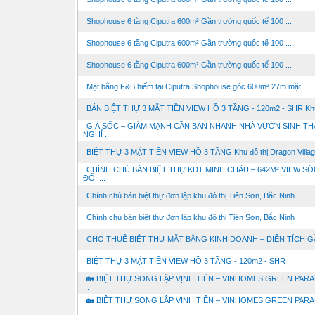
Shophouse 6 tầng Ciputra 600m² Gần trường quốc tế 100 ...
Shophouse 6 tầng Ciputra 600m² Gần trường quốc tế 100 ...
Shophouse 6 tầng Ciputra 600m² Gần trường quốc tế 100 ...
Mặt bằng F&B hiếm tại Ciputra Shophouse góc 600m² 27m mặt ...
BÁN BIỆT THỰ 3 MẶT TIỀN VIEW HỒ 3 TẦNG - 120m2 - SHR Khu 
GIÁ SỐC – GIẢM MẠNH CẦN BÁN NHANH NHÀ VƯỜN SINH TH
NGHỈ ...
BIỆT THỰ 3 MẶT TIỀN VIEW HỒ 3 TẦNG Khu đô thị Dragon Villag
CHÍNH CHỦ BÁN BIỆT THỰ KĐT MINH CHÂU – 642M² VIEW SÔ
ĐỐI ...
Chính chủ bán biệt thự đơn lập khu đô thị Tiên Sơn, Bắc Ninh
Chính chủ bán biệt thự đơn lập khu đô thị Tiên Sơn, Bắc Ninh
CHO THUÊ BIỆT THỰ MẶT BẰNG KINH DOANH – DIỆN TÍCH GẦN
BIỆT THỰ 3 MẶT TIỀN VIEW HỒ 3 TẦNG - 120m2 - SHR
🏡 BIỆT THỰ SONG LẬP VỊNH TIÊN – VINHOMES GREEN PARA
...
🏡 BIỆT THỰ SONG LẬP VỊNH TIÊN – VINHOMES GREEN PARA
...