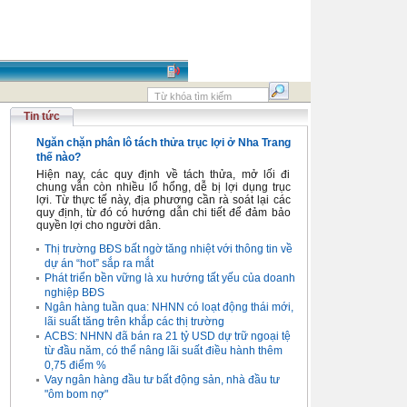
Tin tức
Ngăn chặn phân lô tách thửa trục lợi ở Nha Trang
thế nào?
Hiện nay, các quy định về tách thửa, mở lối đi
chung vẫn còn nhiều lổ hổng, dễ bị lợi dụng trục
lợi. Từ thực tế này, địa phương cần rà soát lại các
quy định, từ đó có hướng dẫn chi tiết để đảm bảo
quyền lợi cho người dân.
Thị trường BĐS bất ngờ tăng nhiệt với thông tin về
dự án “hot” sắp ra mắt
Phát triển bền vững là xu hướng tất yếu của doanh
nghiệp BĐS
Ngân hàng tuần qua: NHNN có loạt động thái mới,
lãi suất tăng trên khắp các thị trường
ACBS: NHNN đã bán ra 21 tỷ USD dự trữ ngoại tệ
từ đầu năm, có thể nâng lãi suất điều hành thêm
0,75 điểm %
Vay ngân hàng đầu tư bất động sản, nhà đầu tư
"ôm bom nợ"