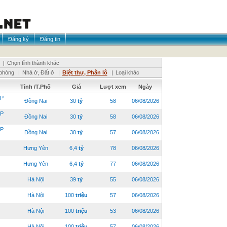
Đăng ký
Đăng tin
|
Chọn tỉnh thành khác
phòng
|
Nhà ở, Đất ở
|
Biệt thự, Phân lô
|
Loại khác
Tỉnh /T.Phố
Giá
Lượt xem
Ngày
P
Đồng Nai
30
tỷ
58
06/08/2026
P
Đồng Nai
30
tỷ
58
06/08/2026
P
Đồng Nai
30
tỷ
57
06/08/2026
Hưng Yên
6,4
tỷ
78
06/08/2026
Hưng Yên
6,4
tỷ
77
06/08/2026
Hà Nội
39
tỷ
55
06/08/2026
Hà Nội
100
triệu
57
06/08/2026
Hà Nội
100
triệu
53
06/08/2026
Hà Nội
100
triệu
57
06/08/2026