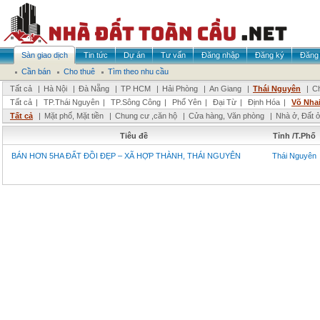
Sàn giao dịch
Tin tức
Dự án
Tư vấn
Đăng nhập
Đăng ký
Đăng 
Cần bán
Cho thuê
Tìm theo nhu cầu
Tất cả
|
Hà Nội
|
Đà Nẵng
|
TP HCM
|
Hải Phòng
|
An Giang
|
Thái Nguyên
|
Ch
Tất cả
|
TP.Thái Nguyên
|
TP.Sông Công
|
Phổ Yên
|
Đại Từ
|
Định Hóa
|
Võ Nha
Tất cả
|
Mặt phố, Mặt tiền
|
Chung cư ,căn hộ
|
Cửa hàng, Văn phòng
|
Nhà ở, Đất 
Tiêu đề
Tỉnh /T.Phố
BÁN HƠN 5HA ĐẤT ĐỒI ĐẸP – XÃ HỢP THÀNH, THÁI NGUYÊN
Thái Nguyên