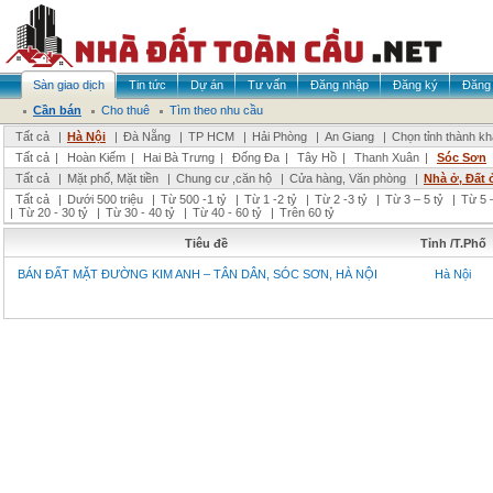
Sàn giao dịch
Tin tức
Dự án
Tư vấn
Đăng nhập
Đăng ký
Đăng 
Cần bán
Cho thuê
Tìm theo nhu cầu
Tất cả
|
Hà Nội
|
Đà Nẵng
|
TP HCM
|
Hải Phòng
|
An Giang
|
Chọn tỉnh thành k
Tất cả
|
Hoàn Kiếm
|
Hai Bà Trưng
|
Đống Đa
|
Tây Hồ
|
Thanh Xuân
|
Sóc Sơn
Tất cả
|
Mặt phố, Mặt tiền
|
Chung cư ,căn hộ
|
Cửa hàng, Văn phòng
|
Nhà ở, Đất 
Tất cả
|
Dưới 500 triệu
|
Từ 500 -1 tỷ
|
Từ 1 -2 tỷ
|
Từ 2 -3 tỷ
|
Từ 3 – 5 tỷ
|
Từ 5 –
|
Từ 20 - 30 tỷ
|
Từ 30 - 40 tỷ
|
Từ 40 - 60 tỷ
|
Trên 60 tỷ
Tiêu đề
Tỉnh /T.Phố
BÁN ĐẤT MẶT ĐƯỜNG KIM ANH – TÂN DÂN, SÓC SƠN, HÀ NỘI
Hà Nội