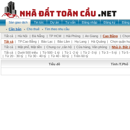
Sàn giao dịch
Tin tức
Dự án
Tư vấn
Đăng nhập
Đăng ký
Đăng 
Cần bán
Cho thuê
Tìm theo nhu cầu
Tất cả
|
Hà Nội
|
Đà Nẵng
|
TP HCM
|
Hải Phòng
|
An Giang
|
Cao Bằng
|
Chọn 
Tất cả
|
TP.Cao Bằng
|
Bảo Lạc
|
Bảo Lâm
|
Hạ Lang
|
Hà Quảng
|
Chọn quận hu
Tất cả
|
Mặt phố, Mặt tiền
|
Chung cư ,căn hộ
|
Cửa hàng, Văn phòng
|
Nhà ở, Đất 
Tất cả
|
Dưới 500 triệu
|
Từ 500 -1 tỷ
|
Từ 1 -2 tỷ
|
Từ 2 -3 tỷ
|
Từ 3 – 5 tỷ
|
Từ 5 –
|
Từ 20 - 30 tỷ
|
Từ 30 - 40 tỷ
|
Từ 40 - 60 tỷ
|
Trên 60 tỷ
Tiêu đề
Tỉnh /T.Phố