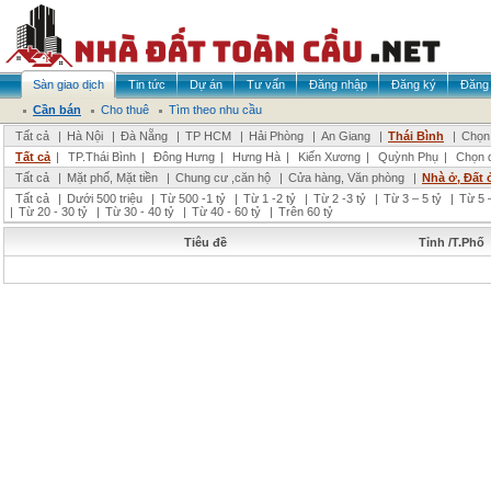
Sàn giao dịch
Tin tức
Dự án
Tư vấn
Đăng nhập
Đăng ký
Đăng 
Cần bán
Cho thuê
Tìm theo nhu cầu
Tất cả
|
Hà Nội
|
Đà Nẵng
|
TP HCM
|
Hải Phòng
|
An Giang
|
Thái Bình
|
Chọn 
Tất cả
|
TP.Thái Bình
|
Đông Hưng
|
Hưng Hà
|
Kiến Xương
|
Quỳnh Phụ
|
Chọn 
Tất cả
|
Mặt phố, Mặt tiền
|
Chung cư ,căn hộ
|
Cửa hàng, Văn phòng
|
Nhà ở, Đất 
Tất cả
|
Dưới 500 triệu
|
Từ 500 -1 tỷ
|
Từ 1 -2 tỷ
|
Từ 2 -3 tỷ
|
Từ 3 – 5 tỷ
|
Từ 5 –
|
Từ 20 - 30 tỷ
|
Từ 30 - 40 tỷ
|
Từ 40 - 60 tỷ
|
Trên 60 tỷ
Tiêu đề
Tỉnh /T.Phố