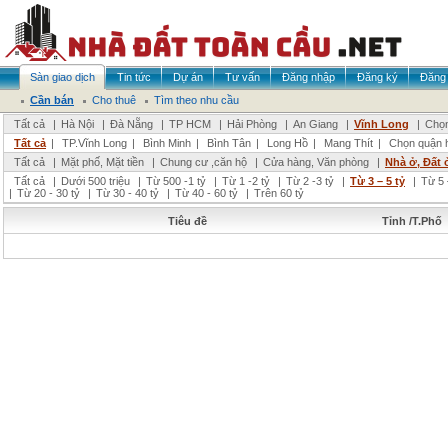
Sàn giao dịch
Tin tức
Dự án
Tư vấn
Đăng nhập
Đăng ký
Đăng 
Cần bán
Cho thuê
Tìm theo nhu cầu
Tất cả
|
Hà Nội
|
Đà Nẵng
|
TP HCM
|
Hải Phòng
|
An Giang
|
Vĩnh Long
|
Chọn
Tất cả
|
TP.Vĩnh Long
|
Bình Minh
|
Bình Tân
|
Long Hồ
|
Mang Thít
|
Chọn quận 
Tất cả
|
Mặt phố, Mặt tiền
|
Chung cư ,căn hộ
|
Cửa hàng, Văn phòng
|
Nhà ở, Đất 
Tất cả
|
Dưới 500 triệu
|
Từ 500 -1 tỷ
|
Từ 1 -2 tỷ
|
Từ 2 -3 tỷ
|
Từ 3 – 5 tỷ
|
Từ 5 
|
Từ 20 - 30 tỷ
|
Từ 30 - 40 tỷ
|
Từ 40 - 60 tỷ
|
Trên 60 tỷ
Tiêu đề
Tỉnh /T.Phố