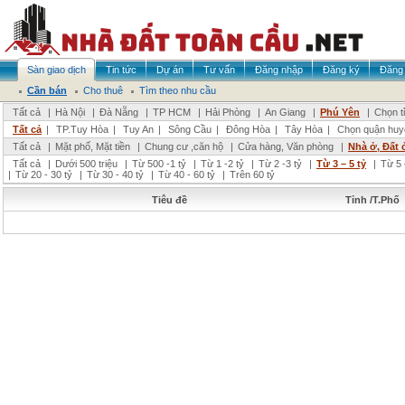
Sàn giao dịch
Tin tức
Dự án
Tư vấn
Đăng nhập
Đăng ký
Đăng 
Cần bán
Cho thuê
Tìm theo nhu cầu
Tất cả
|
Hà Nội
|
Đà Nẵng
|
TP HCM
|
Hải Phòng
|
An Giang
|
Phú Yên
|
Chọn t
Tất cả
|
TP.Tuy Hòa
|
Tuy An
|
Sông Cầu
|
Đông Hòa
|
Tây Hòa
|
Chọn quận huy
Tất cả
|
Mặt phố, Mặt tiền
|
Chung cư ,căn hộ
|
Cửa hàng, Văn phòng
|
Nhà ở, Đất 
Tất cả
|
Dưới 500 triệu
|
Từ 500 -1 tỷ
|
Từ 1 -2 tỷ
|
Từ 2 -3 tỷ
|
Từ 3 – 5 tỷ
|
Từ 5 
|
Từ 20 - 30 tỷ
|
Từ 30 - 40 tỷ
|
Từ 40 - 60 tỷ
|
Trên 60 tỷ
Tiêu đề
Tỉnh /T.Phố