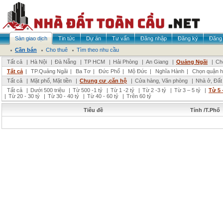
Sàn giao dịch
Tin tức
Dự án
Tư vấn
Đăng nhập
Đăng ký
Đăng 
Cần bán
Cho thuê
Tìm theo nhu cầu
Tất cả
|
Hà Nội
|
Đà Nẵng
|
TP HCM
|
Hải Phòng
|
An Giang
|
Quảng Ngãi
|
Ch
Tất cả
|
TP.Quảng Ngãi
|
Ba Tơ
|
Đức Phổ
|
Mộ Đức
|
Nghĩa Hành
|
Chọn quận 
Tất cả
|
Mặt phố, Mặt tiền
|
Chung cư ,căn hộ
|
Cửa hàng, Văn phòng
|
Nhà ở, Đất
Tất cả
|
Dưới 500 triệu
|
Từ 500 -1 tỷ
|
Từ 1 -2 tỷ
|
Từ 2 -3 tỷ
|
Từ 3 – 5 tỷ
|
Từ 5 
|
Từ 20 - 30 tỷ
|
Từ 30 - 40 tỷ
|
Từ 40 - 60 tỷ
|
Trên 60 tỷ
Tiêu đề
Tỉnh /T.Phố