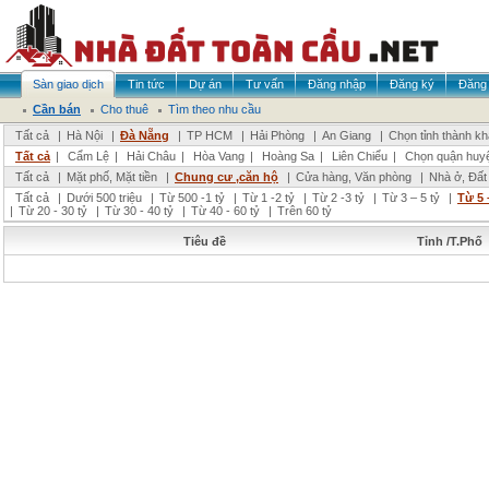
Sàn giao dịch
Tin tức
Dự án
Tư vấn
Đăng nhập
Đăng ký
Đăng 
Cần bán
Cho thuê
Tìm theo nhu cầu
Tất cả
|
Hà Nội
|
Đà Nẵng
|
TP HCM
|
Hải Phòng
|
An Giang
|
Chọn tỉnh thành k
Tất cả
|
Cẩm Lệ
|
Hải Châu
|
Hòa Vang
|
Hoàng Sa
|
Liên Chiểu
|
Chọn quận huy
Tất cả
|
Mặt phố, Mặt tiền
|
Chung cư ,căn hộ
|
Cửa hàng, Văn phòng
|
Nhà ở, Đất
Tất cả
|
Dưới 500 triệu
|
Từ 500 -1 tỷ
|
Từ 1 -2 tỷ
|
Từ 2 -3 tỷ
|
Từ 3 – 5 tỷ
|
Từ 5 
|
Từ 20 - 30 tỷ
|
Từ 30 - 40 tỷ
|
Từ 40 - 60 tỷ
|
Trên 60 tỷ
Tiêu đề
Tỉnh /T.Phố