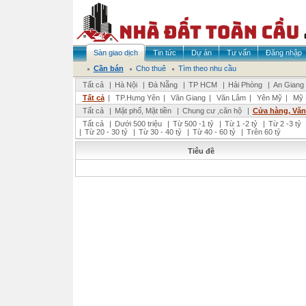
Sàn giao dịch
Tin tức
Dự án
Tư vấn
Đăng nhập
Cần bán
Cho thuê
Tìm theo nhu cầu
Tất cả
|
Hà Nội
|
Đà Nẵng
|
TP HCM
|
Hải Phòng
|
An Giang
Tất cả
|
TP.Hưng Yên
|
Văn Giang
|
Văn Lâm
|
Yên Mỹ
|
Mỹ 
Tất cả
|
Mặt phố, Mặt tiền
|
Chung cư ,căn hộ
|
Cửa hàng, Vă
Tất cả
|
Dưới 500 triệu
|
Từ 500 -1 tỷ
|
Từ 1 -2 tỷ
|
Từ 2 -3 tỷ
|
Từ 20 - 30 tỷ
|
Từ 30 - 40 tỷ
|
Từ 40 - 60 tỷ
|
Trên 60 tỷ
Tiêu đề