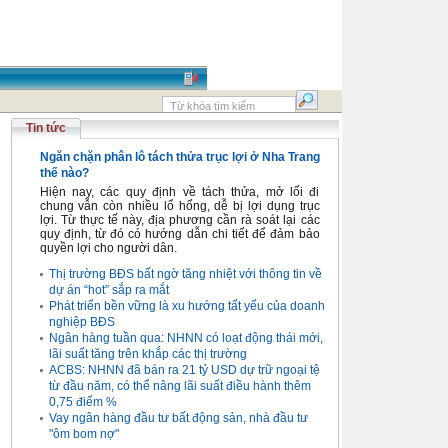
Tin tức
Ngăn chặn phân lô tách thửa trục lợi ở Nha Trang
thế nào?
Hiện nay, các quy định về tách thửa, mở lối đi
chung vẫn còn nhiều lổ hổng, dễ bị lợi dụng trục
lợi. Từ thực tế này, địa phương cần rà soát lại các
quy định, từ đó có hướng dẫn chi tiết để đảm bảo
quyền lợi cho người dân.
Thị trường BĐS bất ngờ tăng nhiệt với thông tin về
dự án “hot” sắp ra mắt
Phát triển bền vững là xu hướng tất yếu của doanh
nghiệp BĐS
Ngân hàng tuần qua: NHNN có loạt động thái mới,
lãi suất tăng trên khắp các thị trường
ACBS: NHNN đã bán ra 21 tỷ USD dự trữ ngoại tệ
từ đầu năm, có thể nâng lãi suất điều hành thêm
0,75 điểm %
Vay ngân hàng đầu tư bất động sản, nhà đầu tư
"ôm bom nợ"