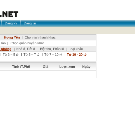
Đăng ký
Đăng tin
|
Hưng Yên
|
Chọn tỉnh thành khác
Hào
|
Chọn quận huyện khác
n phòng
|
Nhà ở, Đất ở
|
Biệt thự, Phân lô
|
Loại khác
|
Từ 3 – 5 tỷ
|
Từ 5 – 7 tỷ
|
Từ 7 – 10 tỷ
|
Từ 10 - 20 tỷ
Tỉnh /T.Phố
Giá
Lượt xem
Ngày