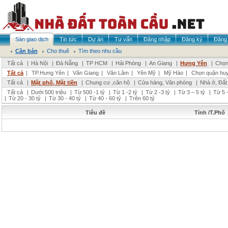
Sàn giao dịch
Tin tức
Dự án
Tư vấn
Đăng nhập
Đăng ký
Đăng 
Cần bán
Cho thuê
Tìm theo nhu cầu
Tất cả
|
Hà Nội
|
Đà Nẵng
|
TP HCM
|
Hải Phòng
|
An Giang
|
Hưng Yên
|
Chọn
Tất cả
|
TP.Hưng Yên
|
Văn Giang
|
Văn Lâm
|
Yên Mỹ
|
Mỹ Hào
|
Chọn quận hu
Tất cả
|
Mặt phố, Mặt tiền
|
Chung cư ,căn hộ
|
Cửa hàng, Văn phòng
|
Nhà ở, Đất
Tất cả
|
Dưới 500 triệu
|
Từ 500 -1 tỷ
|
Từ 1 -2 tỷ
|
Từ 2 -3 tỷ
|
Từ 3 – 5 tỷ
|
Từ 5 –
|
Từ 20 - 30 tỷ
|
Từ 30 - 40 tỷ
|
Từ 40 - 60 tỷ
|
Trên 60 tỷ
Tiêu đề
Tỉnh /T.Phố