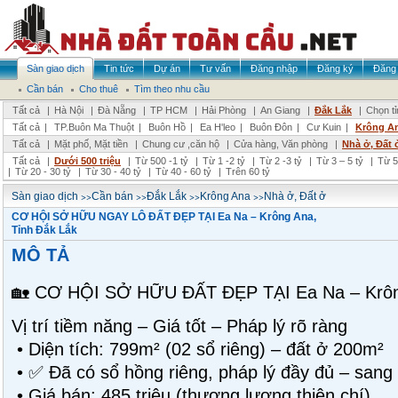
Sàn giao dịch
Tin tức
Dự án
Tư vấn
Đăng nhập
Đăng ký
Đăng 
Cần bán
Cho thuê
Tìm theo nhu cầu
Tất cả
|
Hà Nội
|
Đà Nẵng
|
TP HCM
|
Hải Phòng
|
An Giang
|
Đắk Lắk
|
Chọn t
Tất cả
|
TP.Buôn Ma Thuột
|
Buôn Hồ
|
Ea H'leo
|
Buôn Đôn
|
Cư Kuin
|
Krông A
Tất cả
|
Mặt phố, Mặt tiền
|
Chung cư ,căn hộ
|
Cửa hàng, Văn phòng
|
Nhà ở, Đất 
Tất cả
|
Dưới 500 triệu
|
Từ 500 -1 tỷ
|
Từ 1 -2 tỷ
|
Từ 2 -3 tỷ
|
Từ 3 – 5 tỷ
|
Từ 5
|
Từ 20 - 30 tỷ
|
Từ 30 - 40 tỷ
|
Từ 40 - 60 tỷ
|
Trên 60 tỷ
>>
>>
>>
>>
Sàn giao dịch
Cần bán
Đắk Lắk
Krông Ana
Nhà ở, Đất ở
CƠ HỘI SỞ HỮU NGAY LÔ ĐẤT ĐẸP TẠI Ea Na – Krông Ana,
Tỉnh Đắk Lắk
MÔ TẢ
🏡 CƠ HỘI SỞ HỮU ĐẤT ĐẸP TẠI Ea Na – Krôn
Vị trí tiềm năng – Giá tốt – Pháp lý rõ ràng
• Diện tích: 799m² (02 sổ riêng) – đất ở 200m²
• ✅ Đã có sổ hồng riêng, pháp lý đầy đủ – sang
• Giá bán: 485 triệu (thương lượng thiện chí)