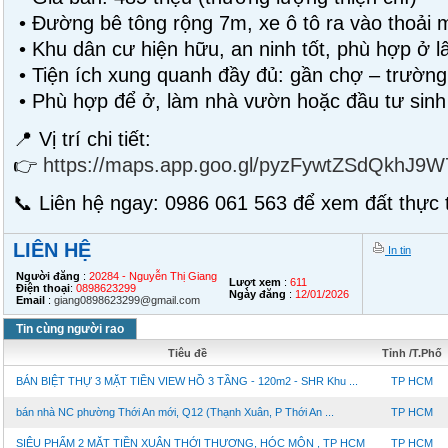
• Đường bê tông rộng 7m, xe ô tô ra vào thoải 
• Khu dân cư hiện hữu, an ninh tốt, phù hợp ở l
• Tiện ích xung quanh đầy đủ: gần chợ – trường
• Phù hợp để ở, làm nhà vườn hoặc đầu tư sinh 
📍 Vị trí chi tiết:
👉
https://maps.app.goo.gl/pyzFywtZSdQkhJ9W
📞 Liên hệ ngay: 0986 061 563 để xem đất thực t
LIÊN HỆ
In tin
Người đăng
:
20284 - Nguyễn Thị Giang
Lượt xem
:
611
Điện thoại
:
0898623299
Ngày đăng
:
12/01/2026
Email
:
giang0898623299@gmail.com
Tin cùng người rao
Tiêu đề
Tỉnh /T.Phố
BÁN BIỆT THỰ 3 MẶT TIỀN VIEW HỒ 3 TẦNG - 120m2 - SHR Khu ...
TP HCM
bán nhà NC phường Thới An mới, Q12 (Thạnh Xuân, P Thới An ...
TP HCM
SIÊU PHẨM 2 MẶT TIỀN XUÂN THỚI THƯỢNG, HÓC MÔN , TP HCM
TP HCM