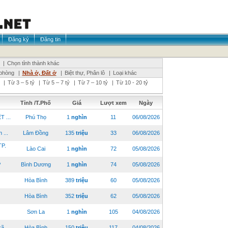
Đăng ký
Đăng tin
|
Chọn tỉnh thành khác
phòng
|
Nhà ở, Đất ở
|
Biệt thự, Phân lô
|
Loại khác
|
Từ 3 – 5 tỷ
|
Từ 5 – 7 tỷ
|
Từ 7 – 10 tỷ
|
Từ 10 - 20 tỷ
Tỉnh /T.Phố
Giá
Lượt xem
Ngày
 ...
Phú Thọ
1
nghìn
11
06/08/2026
...
Lâm Đồng
135
triệu
33
06/08/2026
P.
Lào Cai
1
nghìn
72
05/08/2026
,
Bình Dương
1
nghìn
74
05/08/2026
Hòa Bình
389
triệu
60
05/08/2026
Hòa Bình
352
triệu
62
05/08/2026
Sơn La
1
nghìn
105
04/08/2026
 ...
Hòa Bình
150
triệu
117
04/08/2026