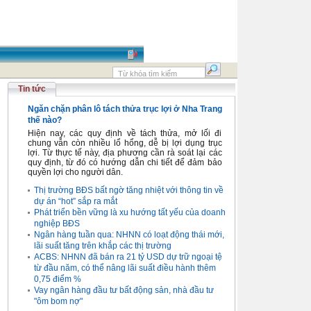
Tin tức
Ngăn chặn phân lô tách thửa trục lợi ở Nha Trang
thế nào?
Hiện nay, các quy định về tách thửa, mở lối đi
chung vẫn còn nhiều lổ hổng, dễ bị lợi dụng trục
lợi. Từ thực tế này, địa phương cần rà soát lại các
quy định, từ đó có hướng dẫn chi tiết để đảm bảo
quyền lợi cho người dân.
Thị trường BĐS bất ngờ tăng nhiệt với thông tin về
dự án “hot” sắp ra mắt
Phát triển bền vững là xu hướng tất yếu của doanh
nghiệp BĐS
Ngân hàng tuần qua: NHNN có loạt động thái mới,
lãi suất tăng trên khắp các thị trường
ACBS: NHNN đã bán ra 21 tỷ USD dự trữ ngoại tệ
từ đầu năm, có thể nâng lãi suất điều hành thêm
0,75 điểm %
Vay ngân hàng đầu tư bất động sản, nhà đầu tư
"ôm bom nợ"