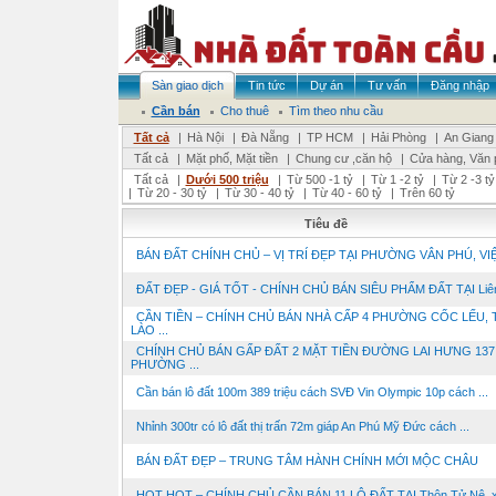
Sàn giao dịch
Tin tức
Dự án
Tư vấn
Đăng nhập
Cần bán
Cho thuê
Tìm theo nhu cầu
Tất cả
|
Hà Nội
|
Đà Nẵng
|
TP HCM
|
Hải Phòng
|
An Giang
Tất cả
|
Mặt phố, Mặt tiền
|
Chung cư ,căn hộ
|
Cửa hàng, Văn 
Tất cả
|
Dưới 500 triệu
|
Từ 500 -1 tỷ
|
Từ 1 -2 tỷ
|
Từ 2 -3 tỷ
|
Từ 20 - 30 tỷ
|
Từ 30 - 40 tỷ
|
Từ 40 - 60 tỷ
|
Trên 60 tỷ
Tiêu đề
BÁN ĐẤT CHÍNH CHỦ – VỊ TRÍ ĐẸP TẠI PHƯỜNG VÂN PHÚ, VIỆT
ĐẤT ĐẸP - GIÁ TỐT - CHÍNH CHỦ BÁN SIÊU PHẨM ĐẤT TẠI Liên 
CẦN TIỀN – CHÍNH CHỦ BÁN NHÀ CẤP 4 PHƯỜNG CỐC LẾU, T
LÀO ...
CHÍNH CHỦ BÁN GẤP ĐẤT 2 MẶT TIỀN ĐƯỜNG LAI HƯNG 137
PHƯỜNG ...
Cần bán lô đất 100m 389 triệu cách SVĐ Vin Olympic 10p cách ...
Nhỉnh 300tr có lô đất thị trấn 72m giáp An Phú Mỹ Đức cách ...
BÁN ĐẤT ĐẸP – TRUNG TÂM HÀNH CHÍNH MỚI MỘC CHÂU
HOT HOT – CHÍNH CHỦ CẦN BÁN 11 LÔ ĐẤT TẠI Thôn Tử Nê, xã