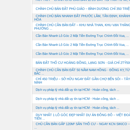
CHÍNH CHỦ BÁN ĐẤT PHÚ GIÁO – BÌNH DƯƠNG CHỈ 350 TRI
CHÍNH CHỦ BÁN NHANH ĐẤT PHƯỚC LÂM, TÂN ĐỊNH, KHÁNH
HÒA
CHÍNH CHỦ CẦN BÁN ĐẤT – KHU NHÀ THAN, KHU VẠN THẮNG
PHƯỜNG ...
Cần Bán Nhanh Lô Góc 2 Mặt Tiền Đường Trục Chính Đồi Vua, ...
Cần Bán Nhanh Lô Góc 2 Mặt Tiền Đường Trục Chính Đồi Vua, ...
Cần Bán Nhanh Lô Góc 2 Mặt Tiền Đường Trục Chính Đồi Vua, ...
BÁN ĐẤT THỔ CƯ HOÀNG ĐỒNG, LẠNG SƠN - GIÁ CHỈ 2TỶ50
CHÍNH CHỦ CẦN BÁN ĐẤT 50 NĂM NAM HỒNG - ĐỒNG KỴ,TỪ
BẮC ...
CHỈ 450 TRIỆU – SỞ HỮU NGAY ĐẤT GẦN CHỢ BẾN SỎI – TÂY
NINH
Dịch vụ pháp lý nhà đất uy tín tại HCM - Hoàn công, tách ...
Dịch vụ pháp lý nhà đất uy tín tại HCM - Hoàn công, tách ...
Dịch vụ pháp lý nhà đất uy tín tại HCM - Hoàn công, tách ...
DUY NHẤT 1 LÔ GÓC ĐẸP NHẤT DỰ ÁN ĐÔNG ĐÔ – VIỆT ĐO
TIÊN ...
CHỦ CẦN BÁN GẤP 120M² SẴN THỔ CƯ – NGAY KCN SIKICO –
...