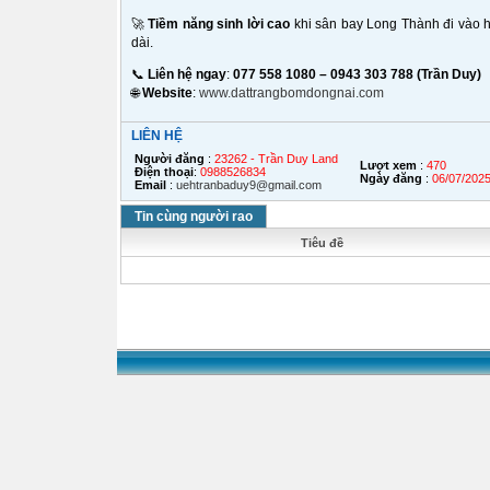
🚀
Tiềm năng sinh lời cao
khi sân bay Long Thành đi vào h
dài.
📞
Liên hệ ngay
:
077 558 1080 – 0943 303 788 (Trần Duy)
🌐
Website
:
www.dattrangbomdongnai.com
LIÊN HỆ
Người đăng
:
23262 - Trần Duy Land
Lượt xem
:
470
Điện thoại
:
0988526834
Ngày đăng
:
06/07/202
Email
:
uehtranbaduy9@gmail.com
Tin cùng người rao
Tiêu đề