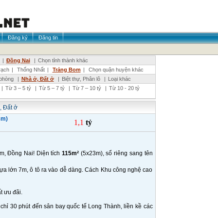
Đăng ký
Đăng tin
|
Đồng Nai
|
Chọn tỉnh thành khác
ạch
|
Thống Nhất
|
Trảng Bom
|
Chọn quận huyện khác
phòng
|
Nhà ở, Đất ở
|
Biệt thự, Phân lô
|
Loại khác
|
Từ 3 – 5 tỷ
|
Từ 5 – 7 tỷ
|
Từ 7 – 10 tỷ
|
Từ 10 - 20 tỷ
, Đất ở
3m)
1,1
tỷ
om, Đồng Nai! Diện tích
115m²
(5x23m), sổ riêng sang tên
hựa lớn 7m, ô tô ra vào dễ dàng. Cách Khu công nghệ cao
ất ưu đãi.
, chỉ 30 phút đến sân bay quốc tế Long Thành, liền kề các