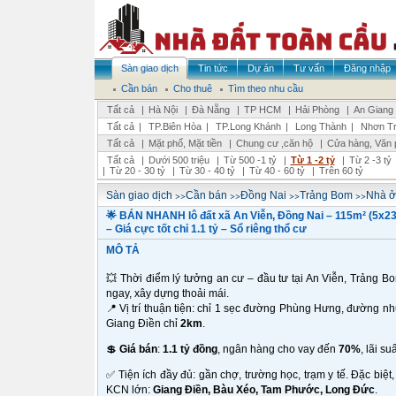
Sàn giao dịch
Tin tức
Dự án
Tư vấn
Đăng nhập
Cần bán
Cho thuê
Tìm theo nhu cầu
Tất cả
|
Hà Nội
|
Đà Nẵng
|
TP HCM
|
Hải Phòng
|
An Giang
Tất cả
|
TP.Biên Hòa
|
TP.Long Khánh
|
Long Thành
|
Nhơn Tr
Tất cả
|
Mặt phố, Mặt tiền
|
Chung cư ,căn hộ
|
Cửa hàng, Văn 
Tất cả
|
Dưới 500 triệu
|
Từ 500 -1 tỷ
|
Từ 1 -2 tỷ
|
Từ 2 -3 tỷ
|
Từ 20 - 30 tỷ
|
Từ 30 - 40 tỷ
|
Từ 40 - 60 tỷ
|
Trên 60 tỷ
>>
>>
>>
>>
Sàn giao dịch
Cần bán
Đồng Nai
Trảng Bom
Nhà ở
🌟 BÁN NHANH lô đất xã An Viễn, Đồng Nai – 115m² (5x2
– Giá cực tốt chỉ 1.1 tỷ – Sổ riêng thổ cư
MÔ TẢ
💥 Thời điểm lý tưởng an cư – đầu tư tại An Viễn, Trảng B
ngay, xây dựng thoải mái.
📍 Vị trí thuận tiện: chỉ 1 sẹc đường Phùng Hưng, đường n
Giang Điền chỉ
2km
.
💲
Giá bán
:
1.1 tỷ đồng
, ngân hàng cho vay đến
70%
, lãi su
✅ Tiện ích đầy đủ: gần chợ, trường học, trạm y tế. Đặc biệt
KCN lớn:
Giang Điền, Bàu Xéo, Tam Phước, Long Đức
.