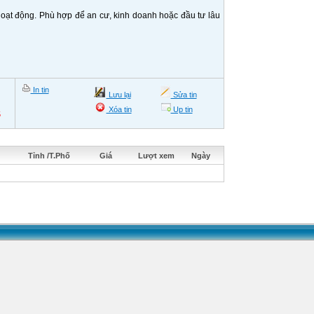
oạt động. Phù hợp để an cư, kinh doanh hoặc đầu tư lâu
In tin
Lưu lại
Sửa tin
Xóa tin
Up tin
5
Tỉnh /T.Phố
Giá
Lượt xem
Ngày