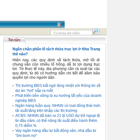
Tin tức
Ngăn chặn phân lô tách thửa trục lợi ở Nha Trang
thế nào?
Hiện nay, các quy định về tách thửa, mở lối đi
chung vẫn còn nhiều lổ hổng, dễ bị lợi dụng trục
lợi. Từ thực tế này, địa phương cần rà soát lại các
quy định, từ đó có hướng dẫn chi tiết để đảm bảo
quyền lợi cho người dân.
Thị trường BĐS bất ngờ tăng nhiệt với thông tin về
dự án “hot” sắp ra mắt
Phát triển bền vững là xu hướng tất yếu của doanh
nghiệp BĐS
Ngân hàng tuần qua: NHNN có loạt động thái mới,
lãi suất tăng trên khắp các thị trường
ACBS: NHNN đã bán ra 21 tỷ USD dự trữ ngoại tệ
từ đầu năm, có thể nâng lãi suất điều hành thêm
0,75 điểm %
Vay ngân hàng đầu tư bất động sản, nhà đầu tư
"ôm bom nợ"