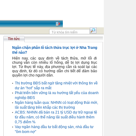
Tin tức
Ngăn chặn phân lô tách thửa trục lợi ở Nha Trang
thế nào?
Hiện nay, các quy định về tách thửa, mở lối đi
chung vẫn còn nhiều lổ hổng, dễ bị lợi dụng trục
lợi. Từ thực tế này, địa phương cần rà soát lại các
quy định, từ đó có hướng dẫn chi tiết để đảm bảo
quyền lợi cho người dân.
Thị trường BĐS bất ngờ tăng nhiệt với thông tin về
dự án “hot” sắp ra mắt
Phát triển bền vững là xu hướng tất yếu của doanh
nghiệp BĐS
Ngân hàng tuần qua: NHNN có loạt động thái mới,
lãi suất tăng trên khắp các thị trường
ACBS: NHNN đã bán ra 21 tỷ USD dự trữ ngoại tệ
từ đầu năm, có thể nâng lãi suất điều hành thêm
0,75 điểm %
Vay ngân hàng đầu tư bất động sản, nhà đầu tư
"ôm bom nợ"