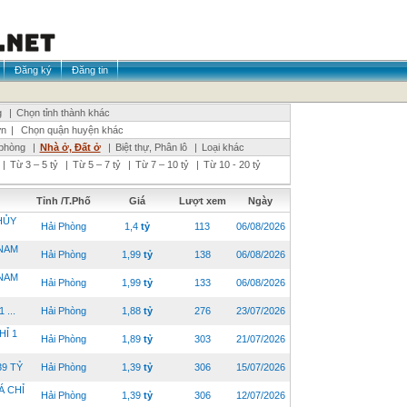
Đăng ký
Đăng tin
g
|
Chọn tỉnh thành khác
ơn
|
Chọn quận huyện khác
phòng
|
Nhà ở, Đất ở
|
Biệt thự, Phân lô
|
Loại khác
|
Từ 3 – 5 tỷ
|
Từ 5 – 7 tỷ
|
Từ 7 – 10 tỷ
|
Từ 10 - 20 tỷ
Tỉnh /T.Phố
Giá
Lượt xem
Ngày
HỦY
Hải Phòng
1,4
tỷ
113
06/08/2026
 NAM
Hải Phòng
1,99
tỷ
138
06/08/2026
 NAM
Hải Phòng
1,99
tỷ
133
06/08/2026
...
Hải Phòng
1,88
tỷ
276
23/07/2026
HỈ 1
Hải Phòng
1,89
tỷ
303
21/07/2026
39 TỶ
Hải Phòng
1,39
tỷ
306
15/07/2026
Á CHỈ
Hải Phòng
1,39
tỷ
306
12/07/2026