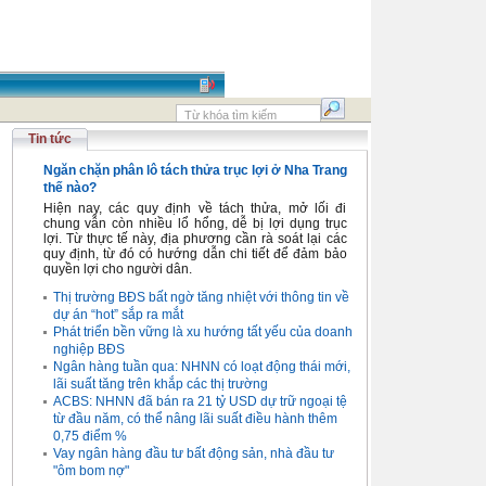
Tin tức
Ngăn chặn phân lô tách thửa trục lợi ở Nha Trang
thế nào?
Hiện nay, các quy định về tách thửa, mở lối đi
chung vẫn còn nhiều lổ hổng, dễ bị lợi dụng trục
lợi. Từ thực tế này, địa phương cần rà soát lại các
quy định, từ đó có hướng dẫn chi tiết để đảm bảo
quyền lợi cho người dân.
Thị trường BĐS bất ngờ tăng nhiệt với thông tin về
dự án “hot” sắp ra mắt
Phát triển bền vững là xu hướng tất yếu của doanh
nghiệp BĐS
Ngân hàng tuần qua: NHNN có loạt động thái mới,
lãi suất tăng trên khắp các thị trường
ACBS: NHNN đã bán ra 21 tỷ USD dự trữ ngoại tệ
từ đầu năm, có thể nâng lãi suất điều hành thêm
0,75 điểm %
Vay ngân hàng đầu tư bất động sản, nhà đầu tư
"ôm bom nợ"