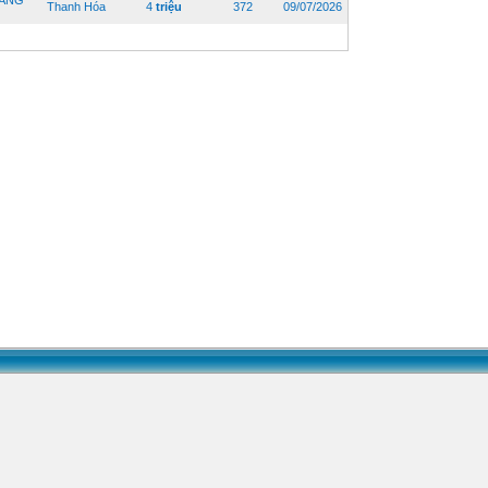
UẢNG
Thanh Hóa
4
triệu
372
09/07/2026