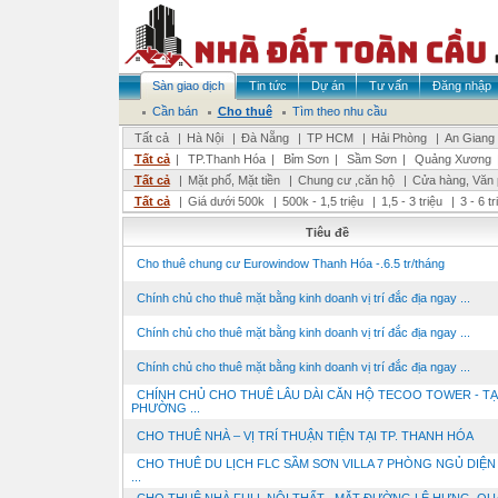
Sàn giao dịch
Tin tức
Dự án
Tư vấn
Đăng nhập
Cần bán
Cho thuê
Tìm theo nhu cầu
Tất cả
|
Hà Nội
|
Đà Nẵng
|
TP HCM
|
Hải Phòng
|
An Giang
Tất cả
|
TP.Thanh Hóa
|
Bỉm Sơn
|
Sầm Sơn
|
Quảng Xương
Tất cả
|
Mặt phố, Mặt tiền
|
Chung cư ,căn hộ
|
Cửa hàng, Văn
Tất cả
|
Giá dưới 500k
|
500k - 1,5 triệu
|
1,5 - 3 triệu
|
3 - 6 t
Tiêu đề
Cho thuê chung cư Eurowindow Thanh Hóa -.6.5 tr/tháng
Chính chủ cho thuê mặt bằng kinh doanh vị trí đắc địa ngay ...
Chính chủ cho thuê mặt bằng kinh doanh vị trí đắc địa ngay ...
Chính chủ cho thuê mặt bằng kinh doanh vị trí đắc địa ngay ...
CHÍNH CHỦ CHO THUÊ LÂU DÀI CĂN HỘ TECOO TOWER - TẠ
PHƯỜNG ...
CHO THUÊ NHÀ – VỊ TRÍ THUẬN TIỆN TẠI TP. THANH HÓA
CHO THUÊ DU LỊCH FLC SẦM SƠN VILLA 7 PHÒNG NGỦ DIỆN
...