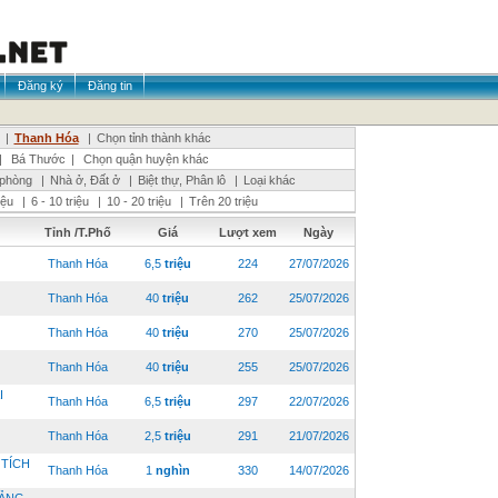
Đăng ký
Đăng tin
|
Thanh Hóa
|
Chọn tỉnh thành khác
|
Bá Thước
|
Chọn quận huyện khác
 phòng
|
Nhà ở, Đất ở
|
Biệt thự, Phân lô
|
Loại khác
riệu
|
6 - 10 triệu
|
10 - 20 triệu
|
Trên 20 triệu
Tỉnh /T.Phố
Giá
Lượt xem
Ngày
Thanh Hóa
6,5
triệu
224
27/07/2026
Thanh Hóa
40
triệu
262
25/07/2026
Thanh Hóa
40
triệu
270
25/07/2026
Thanh Hóa
40
triệu
255
25/07/2026
I
Thanh Hóa
6,5
triệu
297
22/07/2026
Thanh Hóa
2,5
triệu
291
21/07/2026
 TÍCH
Thanh Hóa
1
nghìn
330
14/07/2026