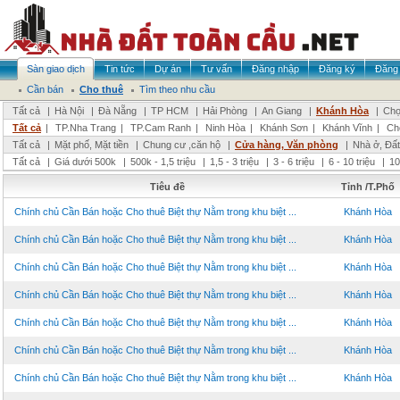
Sàn giao dịch
Tin tức
Dự án
Tư vấn
Đăng nhập
Đăng ký
Đăng 
Cần bán
Cho thuê
Tìm theo nhu cầu
Tất cả
|
Hà Nội
|
Đà Nẵng
|
TP HCM
|
Hải Phòng
|
An Giang
|
Khánh Hòa
|
Chọ
Tất cả
|
TP.Nha Trang
|
TP.Cam Ranh
|
Ninh Hòa
|
Khánh Sơn
|
Khánh Vĩnh
|
Ch
Tất cả
|
Mặt phố, Mặt tiền
|
Chung cư ,căn hộ
|
Cửa hàng, Văn phòng
|
Nhà ở, Đất
Tất cả
|
Giá dưới 500k
|
500k - 1,5 triệu
|
1,5 - 3 triệu
|
3 - 6 triệu
|
6 - 10 triệu
|
10
Tiêu đề
Tỉnh /T.Phố
Chính chủ Cần Bán hoặc Cho thuê Biệt thự Nằm trong khu biệt ...
Khánh Hòa
Chính chủ Cần Bán hoặc Cho thuê Biệt thự Nằm trong khu biệt ...
Khánh Hòa
Chính chủ Cần Bán hoặc Cho thuê Biệt thự Nằm trong khu biệt ...
Khánh Hòa
Chính chủ Cần Bán hoặc Cho thuê Biệt thự Nằm trong khu biệt ...
Khánh Hòa
Chính chủ Cần Bán hoặc Cho thuê Biệt thự Nằm trong khu biệt ...
Khánh Hòa
Chính chủ Cần Bán hoặc Cho thuê Biệt thự Nằm trong khu biệt ...
Khánh Hòa
Chính chủ Cần Bán hoặc Cho thuê Biệt thự Nằm trong khu biệt ...
Khánh Hòa