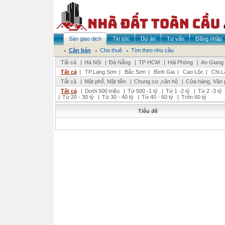
Sàn giao dịch
Tin tức
Dự án
Tư vấn
Đăng nhập
Cần bán
Cho thuê
Tìm theo nhu cầu
Tất cả
|
Hà Nội
|
Đà Nẵng
|
TP HCM
|
Hải Phòng
|
An Giang
Tất cả
|
TP.Lạng Sơn
|
Bắc Sơn
|
Bình Gia
|
Cao Lộc
|
Chi L
Tất cả
|
Mặt phố, Mặt tiền
|
Chung cư ,căn hộ
|
Cửa hàng, Văn 
Tất cả
|
Dưới 500 triệu
|
Từ 500 -1 tỷ
|
Từ 1 -2 tỷ
|
Từ 2 -3 tỷ
|
Từ 20 - 30 tỷ
|
Từ 30 - 40 tỷ
|
Từ 40 - 60 tỷ
|
Trên 60 tỷ
Tiêu đề