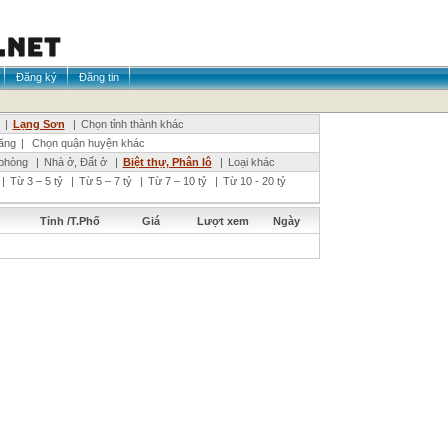
Đăng ký
Đăng tin
|
Lạng Sơn
|
Chọn tỉnh thành khác
ăng
|
Chọn quận huyện khác
phòng
|
Nhà ở, Đất ở
|
Biệt thự, Phân lô
|
Loại khác
|
Từ 3 – 5 tỷ
|
Từ 5 – 7 tỷ
|
Từ 7 – 10 tỷ
|
Từ 10 - 20 tỷ
Tỉnh /T.Phố
Giá
Lượt xem
Ngày