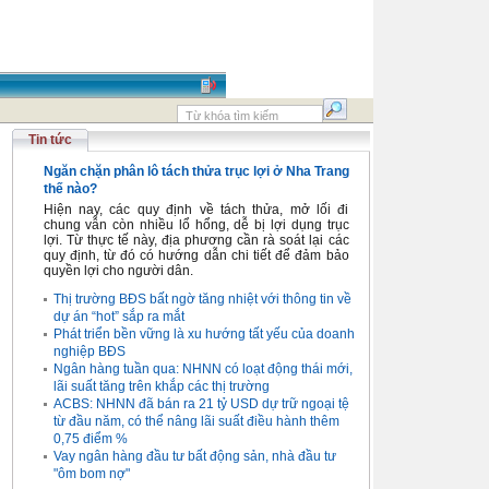
Tin tức
Ngăn chặn phân lô tách thửa trục lợi ở Nha Trang
thế nào?
Hiện nay, các quy định về tách thửa, mở lối đi
chung vẫn còn nhiều lổ hổng, dễ bị lợi dụng trục
lợi. Từ thực tế này, địa phương cần rà soát lại các
quy định, từ đó có hướng dẫn chi tiết để đảm bảo
quyền lợi cho người dân.
Thị trường BĐS bất ngờ tăng nhiệt với thông tin về
dự án “hot” sắp ra mắt
Phát triển bền vững là xu hướng tất yếu của doanh
nghiệp BĐS
Ngân hàng tuần qua: NHNN có loạt động thái mới,
lãi suất tăng trên khắp các thị trường
ACBS: NHNN đã bán ra 21 tỷ USD dự trữ ngoại tệ
từ đầu năm, có thể nâng lãi suất điều hành thêm
0,75 điểm %
Vay ngân hàng đầu tư bất động sản, nhà đầu tư
"ôm bom nợ"