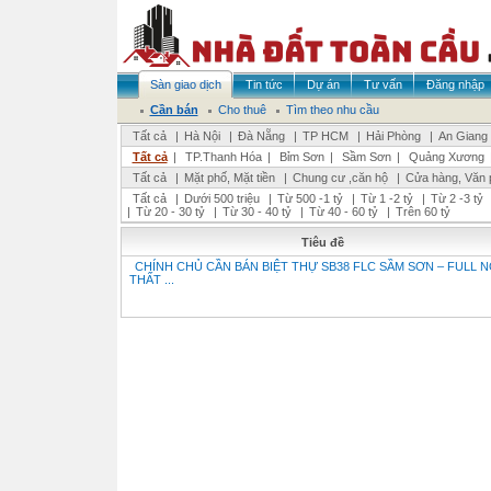
Sàn giao dịch
Tin tức
Dự án
Tư vấn
Đăng nhập
Cần bán
Cho thuê
Tìm theo nhu cầu
Tất cả
|
Hà Nội
|
Đà Nẵng
|
TP HCM
|
Hải Phòng
|
An Giang
Tất cả
|
TP.Thanh Hóa
|
Bỉm Sơn
|
Sầm Sơn
|
Quảng Xương
Tất cả
|
Mặt phố, Mặt tiền
|
Chung cư ,căn hộ
|
Cửa hàng, Văn 
Tất cả
|
Dưới 500 triệu
|
Từ 500 -1 tỷ
|
Từ 1 -2 tỷ
|
Từ 2 -3 tỷ
|
Từ 20 - 30 tỷ
|
Từ 30 - 40 tỷ
|
Từ 40 - 60 tỷ
|
Trên 60 tỷ
Tiêu đề
CHÍNH CHỦ CẦN BÁN BIỆT THỰ SB38 FLC SẦM SƠN – FULL N
THẤT ...