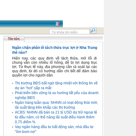
Tin tức
Ngăn chặn phân lô tách thửa trục lợi ở Nha Trang
thế nào?
Hiện nay, các quy định về tách thửa, mở lối đi
chung vẫn còn nhiều lổ hổng, dễ bị lợi dụng trục
lợi. Từ thực tế này, địa phương cần rà soát lại các
quy định, từ đó có hướng dẫn chi tiết để đảm bảo
quyền lợi cho người dân.
Thị trường BĐS bất ngờ tăng nhiệt với thông tin về
dự án “hot” sắp ra mắt
Phát triển bền vững là xu hướng tất yếu của doanh
nghiệp BĐS
Ngân hàng tuần qua: NHNN có loạt động thái mới,
lãi suất tăng trên khắp các thị trường
ACBS: NHNN đã bán ra 21 tỷ USD dự trữ ngoại tệ
từ đầu năm, có thể nâng lãi suất điều hành thêm
0,75 điểm %
Vay ngân hàng đầu tư bất động sản, nhà đầu tư
"ôm bom nợ"