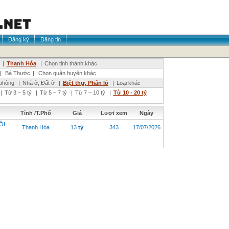
Đăng ký
Đăng tin
|
Thanh Hóa
|
Chọn tỉnh thành khác
|
Bá Thước
|
Chọn quận huyện khác
phòng
|
Nhà ở, Đất ở
|
Biệt thự, Phân lô
|
Loại khác
|
Từ 3 – 5 tỷ
|
Từ 5 – 7 tỷ
|
Từ 7 – 10 tỷ
|
Từ 10 - 20 tỷ
Tỉnh /T.Phố
Giá
Lượt xem
Ngày
ỘI
Thanh Hóa
13
tỷ
343
17/07/2026