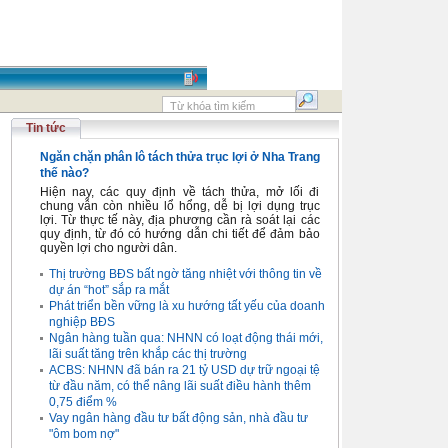
Tin tức
Ngăn chặn phân lô tách thửa trục lợi ở Nha Trang
thế nào?
Hiện nay, các quy định về tách thửa, mở lối đi
chung vẫn còn nhiều lổ hổng, dễ bị lợi dụng trục
lợi. Từ thực tế này, địa phương cần rà soát lại các
quy định, từ đó có hướng dẫn chi tiết để đảm bảo
quyền lợi cho người dân.
Thị trường BĐS bất ngờ tăng nhiệt với thông tin về
dự án “hot” sắp ra mắt
Phát triển bền vững là xu hướng tất yếu của doanh
nghiệp BĐS
Ngân hàng tuần qua: NHNN có loạt động thái mới,
lãi suất tăng trên khắp các thị trường
ACBS: NHNN đã bán ra 21 tỷ USD dự trữ ngoại tệ
từ đầu năm, có thể nâng lãi suất điều hành thêm
0,75 điểm %
Vay ngân hàng đầu tư bất động sản, nhà đầu tư
"ôm bom nợ"