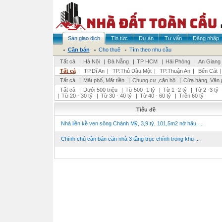
Sàn giao dịch
Tin tức
Dự án
Tư vấn
Đăng nhập
Cần bán
Cho thuê
Tìm theo nhu cầu
Tất cả
|
Hà Nội
|
Đà Nẵng
|
TP HCM
|
Hải Phòng
|
An Giang
Tất cả
|
TP.Dĩ An
|
TP.Thủ Dầu Một
|
TP.Thuận An
|
Bến Cát
Tất cả
|
Mặt phố, Mặt tiền
|
Chung cư ,căn hộ
|
Cửa hàng, Văn 
Tất cả
|
Dưới 500 triệu
|
Từ 500 -1 tỷ
|
Từ 1 -2 tỷ
|
Từ 2 -3 tỷ
|
Từ 20 - 30 tỷ
|
Từ 30 - 40 tỷ
|
Từ 40 - 60 tỷ
|
Trên 60 tỷ
Tiêu đề
Nhà liền kề ven sông Chánh Mỹ, 3,9 tỷ, 101,5m2 nở hậu, ...
Chính chủ cần bán căn nhà 3 tầng trục chính trong khu ...