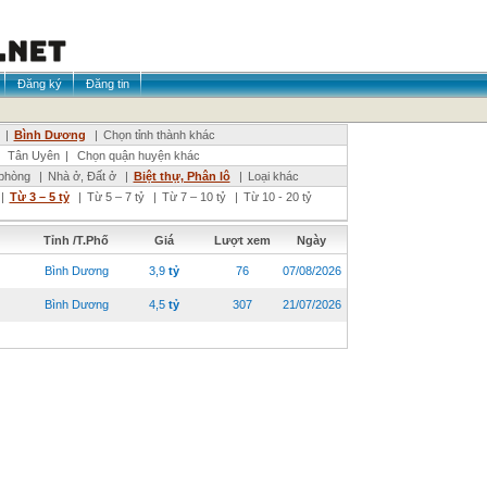
Đăng ký
Đăng tin
|
Bình Dương
|
Chọn tỉnh thành khác
|
Tân Uyên
|
Chọn quận huyện khác
phòng
|
Nhà ở, Đất ở
|
Biệt thự, Phân lô
|
Loại khác
|
Từ 3 – 5 tỷ
|
Từ 5 – 7 tỷ
|
Từ 7 – 10 tỷ
|
Từ 10 - 20 tỷ
Tỉnh /T.Phố
Giá
Lượt xem
Ngày
Bình Dương
3,9
tỷ
76
07/08/2026
Bình Dương
4,5
tỷ
307
21/07/2026