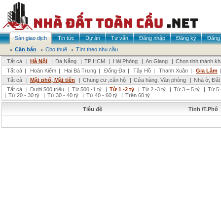
Sàn giao dịch
Tin tức
Dự án
Tư vấn
Đăng nhập
Đăng ký
Đăng 
Cần bán
Cho thuê
Tìm theo nhu cầu
Tất cả
|
Hà Nội
|
Đà Nẵng
|
TP HCM
|
Hải Phòng
|
An Giang
|
Chọn tỉnh thành k
Tất cả
|
Hoàn Kiếm
|
Hai Bà Trưng
|
Đống Đa
|
Tây Hồ
|
Thanh Xuân
|
Gia Lâm
Tất cả
|
Mặt phố, Mặt tiền
|
Chung cư ,căn hộ
|
Cửa hàng, Văn phòng
|
Nhà ở, Đất
Tất cả
|
Dưới 500 triệu
|
Từ 500 -1 tỷ
|
Từ 1 -2 tỷ
|
Từ 2 -3 tỷ
|
Từ 3 – 5 tỷ
|
Từ 5 
|
Từ 20 - 30 tỷ
|
Từ 30 - 40 tỷ
|
Từ 40 - 60 tỷ
|
Trên 60 tỷ
Tiêu đề
Tỉnh /T.Phố