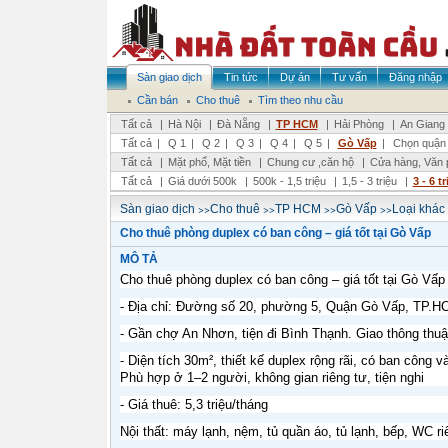
Sàn giao dịch
Tin tức
Dự án
Tư vấn
Đăng nhập
Cần bán
Cho thuê
Tìm theo nhu cầu
Tất cả
|
Hà Nội
|
Đà Nẵng
|
TP HCM
|
Hải Phòng
|
An Giang
Tất cả
|
Q 1
|
Q 2
|
Q 3
|
Q 4
|
Q 5
|
Gò Vấp
|
Chọn quận
Tất cả
|
Mặt phố, Mặt tiền
|
Chung cư ,căn hộ
|
Cửa hàng, Văn 
Tất cả
|
Giá dưới 500k
|
500k - 1,5 triệu
|
1,5 - 3 triệu
|
3 - 6 t
>>
>>
>>
>>
Sàn giao dịch
Cho thuê
TP HCM
Gò Vấp
Loại khác
Cho thuê phòng duplex có ban công – giá tốt tại Gò Vấp
MÔ TẢ
Cho thuê phòng duplex có ban công – giá tốt tại Gò Vấp
- Địa chỉ: Đường số 20, phường 5, Quận Gò Vấp, TP.H
- Gần chợ An Nhơn, tiện đi Bình Thạnh. Giao thông thuận
- Diện tích 30m², thiết kế duplex rộng rãi, có ban công 
Phù hợp ở 1–2 người, không gian riêng tư, tiện nghi
- Giá thuê: 5,3 triệu/tháng
Nội thất: máy lạnh, nệm, tủ quần áo, tủ lạnh, bếp, WC 