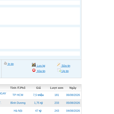
In tin
Lưu lại
Sửa tin
Xóa tin
Up tin
Tỉnh /T.Phố
Giá
Lượt xem
Ngày
NGAY
TP HCM
7,5
triệu
181
06/08/2026
.
Bình Dương
1,75
tỷ
233
05/08/2026
Hà Nội
47
tỷ
243
04/08/2026