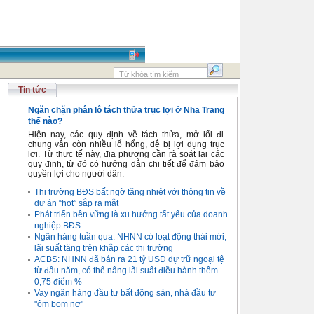
Tin tức
Ngăn chặn phân lô tách thửa trục lợi ở Nha Trang
thế nào?
Hiện nay, các quy định về tách thửa, mở lối đi
chung vẫn còn nhiều lổ hổng, dễ bị lợi dụng trục
lợi. Từ thực tế này, địa phương cần rà soát lại các
quy định, từ đó có hướng dẫn chi tiết để đảm bảo
quyền lợi cho người dân.
Thị trường BĐS bất ngờ tăng nhiệt với thông tin về
dự án “hot” sắp ra mắt
Phát triển bền vững là xu hướng tất yếu của doanh
nghiệp BĐS
Ngân hàng tuần qua: NHNN có loạt động thái mới,
lãi suất tăng trên khắp các thị trường
ACBS: NHNN đã bán ra 21 tỷ USD dự trữ ngoại tệ
từ đầu năm, có thể nâng lãi suất điều hành thêm
0,75 điểm %
Vay ngân hàng đầu tư bất động sản, nhà đầu tư
"ôm bom nợ"