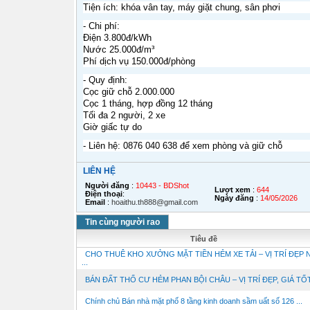
Tiện ích: khóa vân tay, máy giặt chung, sân phơi
- Chi phí:
Điện 3.800đ/kWh
Nước 25.000đ/m³
Phí dịch vụ 150.000đ/phòng
- Quy định:
Cọc giữ chỗ 2.000.000
Cọc 1 tháng, hợp đồng 12 tháng
Tối đa 2 người, 2 xe
Giờ giấc tự do
- Liên hệ: 0876 040 638 để xem phòng và giữ chỗ
LIÊN HỆ
Người đăng
:
10443 - BDShot
Lượt xem
:
644
Điện thoại
:
Ngày đăng
:
14/05/2026
Email
:
hoaithu.th888@gmail.com
Tin cùng người rao
Tiêu đề
CHO THUÊ KHO XƯỞNG MẶT TIỀN HẺM XE TẢI – VỊ TRÍ ĐẸP 
...
BÁN ĐẤT THỔ CƯ HẺM PHAN BỘI CHÂU – VỊ TRÍ ĐẸP, GIÁ TỐT
Chính chủ Bán nhà mặt phố 8 tầng kinh doanh sầm uất số 126 ...