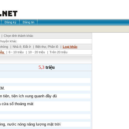
Đăng ký
Đăng tin
|
Chọn tỉnh thành khác
 huyện khác
phòng
|
Nhà ở, Đất ở
|
Biệt thự, Phân lô
|
Loại khác
riệu
|
6 - 10 triệu
|
10 - 20 triệu
|
Trên 20 triệu
5,3
triệu
CM.
 tiện, tiện ích xung quanh đầy đủ
và cửa sổ thoáng mát
riêng, nước nóng năng lượng mặt trời