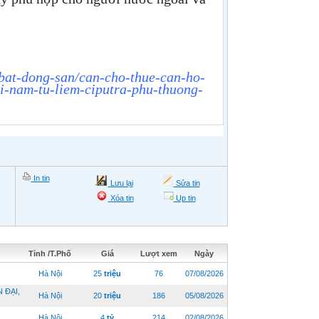
/bat-dong-san/can-cho-thue-can-ho-
i-nam-tu-liem-ciputra-phu-thuong-
In tin
Lưu lại
Sửa tin
Xóa tin
Up tin
Tỉnh /T.Phố
Giá
Lượt xem
Ngày
Hà Nội
25
triệu
76
07/08/2026
 ĐẠI,
Hà Nội
20
triệu
186
05/08/2026
.
Hà Nội
4
tỷ
214
02/08/2026