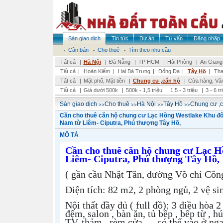
Sàn giao dịch
Tin tức
Dự án
Tư vấn
Đăng nhập
Cần bán
Cho thuê
Tìm theo nhu cầu
Tất cả
|
Hà Nội
|
Đà Nẵng
|
TP HCM
|
Hải Phòng
|
An Giang
Tất cả
|
Hoàn Kiếm
|
Hai Bà Trưng
|
Đống Đa
|
Tây Hồ
|
Tha
Tất cả
|
Mặt phố, Mặt tiền
|
Chung cư ,căn hộ
|
Cửa hàng, Vă
Tất cả
|
Giá dưới 500k
|
500k - 1,5 triệu
|
1,5 - 3 triệu
|
3 - 6 t
>>
>>
>>
>>
Sàn giao dịch
Cho thuê
Hà Nội
Tây Hồ
Chung cư ,
Cần cho thuê căn hộ chung cư Lạc Hồng Westlake Khu đô 
Nam từ Liêm- Ciputra, Phú thượng Tây Hồ,
MÔ TẢ
Cần cho thuê căn hộ chung cư Lạc 
Liêm- Ciputra, Phú thượng Tây Hồ,
( gần cầu Nhật Tân, đường Võ chí Côn
Diện tích: 82 m2, 2 phòng ngủ, 2 vệ s
Nội thất đầy đủ ( full đồ): 3 điều hòa 2
đệm, salon , bàn ăn, tủ bếp , bếp từ , h
TV, thảm , rèm cửa … có thể vào ở ng