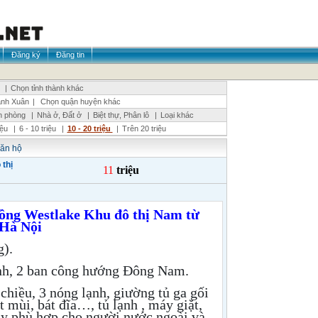
Đăng ký
Đăng tin
|
Chọn tỉnh thành khác
nh Xuân
|
Chọn quận huyện khác
n phòng
|
Nhà ở, Đất ở
|
Biệt thự, Phân lô
|
Loại khác
riệu
|
6 - 10 triệu
|
10 - 20 triệu
|
Trên 20 triệu
căn hộ
thị
11
triệu
Hồng Westlake Khu đô thị Nam từ
 Hà Nội
g).
inh, 2 ban công hướng Đông Nam.
 chiều, 3 nóng lạnh, giường tủ ga gối
út mùi, bát đĩa…, tủ lạnh , máy giặt,
ay phù hợp cho người nước ngoài và