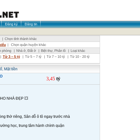
Đăng ký
Đăng tin
|
Chọn tỉnh thành khác
hiểu
|
Chọn quận huyện khác
n phòng
|
Nhà ở, Đất ở
|
Biệt thự, Phân lô
|
Loại khác
|
Từ 3 – 5 tỷ
|
Từ 5 – 7 tỷ
|
Từ 7 – 10 tỷ
|
Từ 10 - 20 tỷ
ố, Mặt tiền
HO
3,45
tỷ
CHO NHÀ ĐẸP 💥
ng thờ riêng, Sân đỗ ô tô ngay trước nhà
trường học, trung tâm hành chính quận