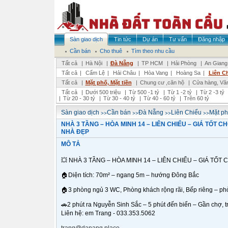
Sàn giao dịch
Tin tức
Dự án
Tư vấn
Đăng nhập
Cần bán
Cho thuê
Tìm theo nhu cầu
Tất cả
|
Hà Nội
|
Đà Nẵng
|
TP HCM
|
Hải Phòng
|
An Giang
Tất cả
|
Cẩm Lệ
|
Hải Châu
|
Hòa Vang
|
Hoàng Sa
|
Liên C
Tất cả
|
Mặt phố, Mặt tiền
|
Chung cư ,căn hộ
|
Cửa hàng, Vă
Tất cả
|
Dưới 500 triệu
|
Từ 500 -1 tỷ
|
Từ 1 -2 tỷ
|
Từ 2 -3 tỷ
|
Từ 20 - 30 tỷ
|
Từ 30 - 40 tỷ
|
Từ 40 - 60 tỷ
|
Trên 60 tỷ
>>
>>
>>
>>
Sàn giao dịch
Cần bán
Đà Nẵng
Liên Chiểu
Mặt ph
NHÀ 3 TẦNG – HÒA MINH 14 – LIÊN CHIỂU – GIÁ TỐT C
NHÀ ĐẸP
MÔ TẢ
💥 NHÀ 3 TẦNG – HÒA MINH 14 – LIÊN CHIỂU – GIÁ TỐT 
🏠Diện tích: 70m² – ngang 5m – hướng Đông Bắc
🏠3 phòng ngủ 3 WC, Phòng khách rộng rãi, Bếp riêng – phò
🚗2 phút ra Nguyễn Sinh Sắc – 5 phút đến biển – Gần chợ, 
Liên hệ: em Trang - 033.353.5062