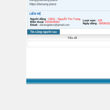
trang@danang.place
https://danang.place
LIÊN HỆ
Người đăng
:
23811 - Nguyễn Thu Trang
Lượt xem
:
428
Điện thoại
:
0333535062
Ngày đăng
:
08/08/20
Email
:
danangplace@gmail.com
Tin cùng người rao
Tiêu đề