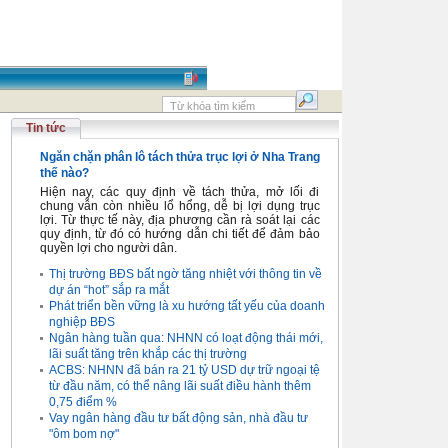
Tin tức
Ngăn chặn phân lô tách thửa trục lợi ở Nha Trang
thế nào?
Hiện nay, các quy định về tách thửa, mở lối đi
chung vẫn còn nhiều lổ hổng, dễ bị lợi dụng trục
lợi. Từ thực tế này, địa phương cần rà soát lại các
quy định, từ đó có hướng dẫn chi tiết để đảm bảo
quyền lợi cho người dân.
Thị trường BĐS bất ngờ tăng nhiệt với thông tin về
dự án “hot” sắp ra mắt
Phát triển bền vững là xu hướng tất yếu của doanh
nghiệp BĐS
Ngân hàng tuần qua: NHNN có loạt động thái mới,
lãi suất tăng trên khắp các thị trường
ACBS: NHNN đã bán ra 21 tỷ USD dự trữ ngoại tệ
từ đầu năm, có thể nâng lãi suất điều hành thêm
0,75 điểm %
Vay ngân hàng đầu tư bất động sản, nhà đầu tư
"ôm bom nợ"