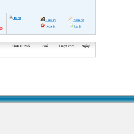
In tin
Lưu lại
Sửa tin
Xóa tin
Up tin
25
Tỉnh /T.Phố
Giá
Lượt xem
Ngày